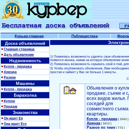
Курьер-главная
Публицистика
Фору
Электрон
Доска объявлений
Главная страница
Дать объявление
1) Появилась возможность удалять свои объявлени
Недвижимость
появится иконка, нажав на которую объявление можн
2) Появилась возможность скрывать свой е-mail, д
Купля - продажа
3) Чтобы опубликовать объявление, Вам необходим
Аренда
простая и займет у Вас не больше 1 минуты.
Разное
С
Машины
Объявления о купл
Купля - продажа
продаже, съеме и с
Барахолка
всех видов жилья. 
Куплю
соседей для
Продам
совместного съема
Знакомства
квартиры.
Он ищет Ее
Купля - продажа
[ 3343 ]
Аренда
Она ищет Его
[ 3413 ]
Разное по теме
[ 773 ]