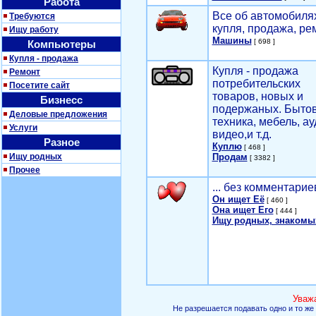
Работа
Все об автомобилях
Требуются
купля, продажа, ре
Ищу работу
Машины
[ 698 ]
Компьютеры
Купля - продажа
Купля - продажа
Ремонт
потребительских
Посетите сайт
товаров, новых и
Бизнесс
подержаных. Быто
Деловые предложения
техника, мебель, ау
Услуги
видео,и т.д.
Разное
Куплю
[ 468 ]
Ищу родных
Продам
[ 3382 ]
Прочее
... без комментарие
Он ищет Её
[ 460 ]
Она ищет Его
[ 444 ]
Ищу родных, знакомы
Уваж
Не разрешается подавать одно и то же