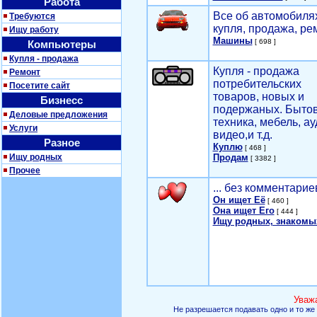
Работа
Все об автомобилях
Требуются
купля, продажа, ре
Ищу работу
Машины
[ 698 ]
Компьютеры
Купля - продажа
Купля - продажа
Ремонт
потребительских
Посетите сайт
товаров, новых и
Бизнесс
подержаных. Быто
Деловые предложения
техника, мебель, ау
Услуги
видео,и т.д.
Разное
Куплю
[ 468 ]
Ищу родных
Продам
[ 3382 ]
Прочее
... без комментарие
Он ищет Её
[ 460 ]
Она ищет Его
[ 444 ]
Ищу родных, знакомы
Уваж
Не разрешается подавать одно и то же