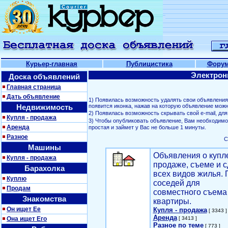
Курьер-главная
Публицистика
Фору
Электрон
Доска объявлений
Главная страница
Дать объявление
1) Появилась возможность удалять свои объявлени
Недвижимость
появится иконка, нажав на которую объявление можн
2) Появилась возможность скрывать свой е-mail, д
Купля - продажа
3) Чтобы опубликовать объявление, Вам необходим
Аренда
простая и займет у Вас не больше 1 минуты.
Разное
С
Машины
Объявления о купл
Купля - продажа
продаже, съеме и с
Барахолка
всех видов жилья. 
Куплю
соседей для
Продам
совместного съема
Знакомства
квартиры.
Он ищет Ее
Купля - продажа
[ 3343 ]
Аренда
Она ищет Его
[ 3413 ]
Разное по теме
[ 773 ]