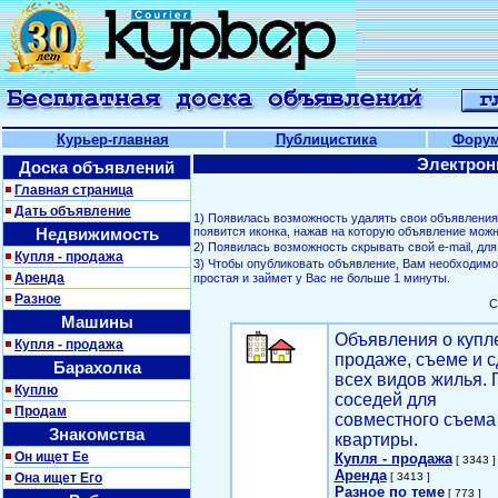
Курьер-главная
Публицистика
Фору
Электрон
Доска объявлений
Главная страница
Дать объявление
1) Появилась возможность удалять свои объявлени
Недвижимость
появится иконка, нажав на которую объявление можн
2) Появилась возможность скрывать свой е-mail, д
Купля - продажа
3) Чтобы опубликовать объявление, Вам необходим
Аренда
простая и займет у Вас не больше 1 минуты.
Разное
С
Машины
Объявления о купл
Купля - продажа
продаже, съеме и с
Барахолка
всех видов жилья. 
Куплю
соседей для
Продам
совместного съема
Знакомства
квартиры.
Он ищет Ее
Купля - продажа
[ 3343 ]
Аренда
Она ищет Его
[ 3413 ]
Разное по теме
[ 773 ]