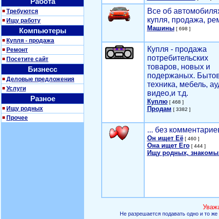
Работа
Все об автомобилях
Требуются
купля, продажа, ре
Ищу работу
Машины
[ 698 ]
Компьютеры
Купля - продажа
Купля - продажа
Ремонт
потребительских
Посетите сайт
товаров, новых и
Бизнесс
подержаных. Быто
Деловые предложения
техника, мебель, ау
Услуги
видео,и т.д.
Разное
Куплю
[ 468 ]
Ищу родных
Продам
[ 3382 ]
Прочее
... без комментарие
Он ищет Её
[ 460 ]
Она ищет Его
[ 444 ]
Ищу родных, знакомы
Уваж
Не разрешается подавать одно и то же