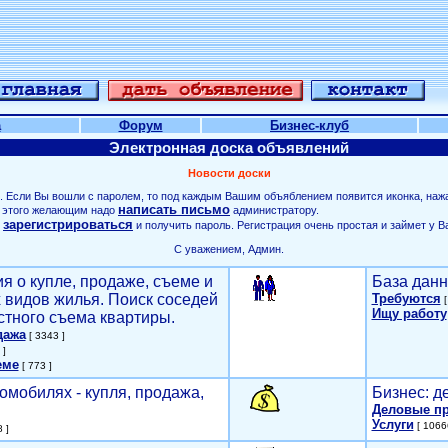
а
Форум
Бизнес-клуб
Электронная доска объявлений
Новости доски
. Если Вы вошли с паролем, то под каждым Вашим объяблением появится иконка, наж
написать письмо
ля этого желающим надо
администратору.
зарегистрироваться
о
и получить пароль. Регистрация очень простая и займет у В
С уважением, Админ.
я о купле, продаже, съеме и
База данн
х видов жилья. Поиск соседей
Требуются
[
Ищу работу
стного съема квартиры.
дажа
[ 3343 ]
 ]
еме
[ 773 ]
омобилях - купля, продажа,
Бизнес: д
Деловые п
Услуги
[ 1066
 ]