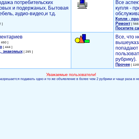
родажа потребительских
Все аспек
новых и подержаных. Бытовая
купля - п
ебель, аудио-видео,и т.д.
обслужива
Купля - пр
Ремонт
 ]
[ 566 
Посетите са
мментариев
Все, что н
вышеуказ
 460 ]
о
[ 444 ]
попадают 
, знакомых
[ 295 ]
пользоват
рубрику).
Прочее
[ 1169
Уважаемые пользователи!
разрешается подавать одно и то же объявление в более чем 2 рубрики и чаще раза в н