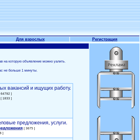
Для взрослых
Регистрация
ав на которую объявление можно уалить.
ас не больше 1 минуты.
ых вакансий и ищущих работу.
 64792 ]
[ 1833 ]
еловые предложения, услуги.
редложения
[ 3675 ]
6 ]