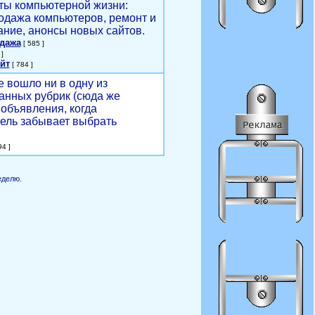
ты компьютерной жизни:
родажа компьютеров, ремонт и
ние, анонсы новых сайтов.
одажа
[ 585 ]
]
йт
[ 784 ]
е вошло ни в одну из
анных рубрик (сюда же
объявления, когда
ель забывает выбрать
4 ]
еделю.