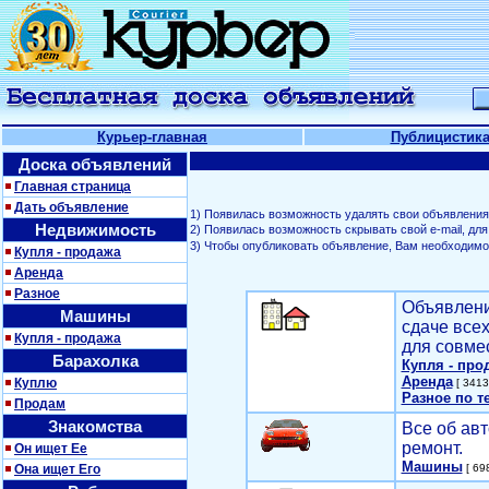
Курьер-главная
Публицистик
Доска объявлений
Главная страница
Дать объявление
1) Появилась возможность удалять свои объявления
Недвижимость
2) Появилась возможность скрывать свой е-mail, д
3) Чтобы опубликовать объявление, Вам необходим
Купля - продажа
Аренда
Разное
Объявлени
Машины
сдаче все
Купля - продажа
для совме
Барахолка
Купля - про
Аренда
Куплю
[ 3413
Разное по т
Продам
Знакомства
Все об авт
ремонт.
Он ищет Ее
Машины
Она ищет Его
[ 698