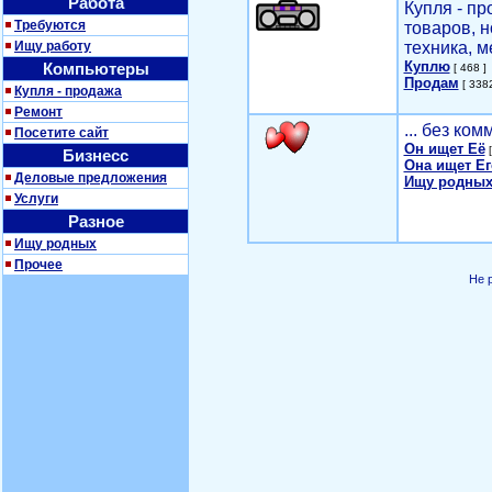
Работа
Купля - п
Требуются
товаров, 
Ищу работу
техника, м
Куплю
Компьютеры
[ 468 ]
Продам
[ 3382
Купля - продажа
Ремонт
... без ко
Посетите сайт
Он ищет Её
[
Бизнесс
Она ищет Ег
Деловые предложения
Ищу родных
Услуги
Разное
Ищу родных
Прочее
Не 