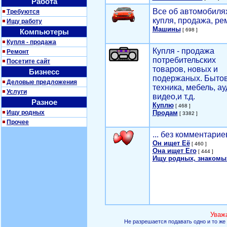
Работа
Все об автомобилях
Требуются
купля, продажа, ре
Ищу работу
Машины
[ 698 ]
Компьютеры
Купля - продажа
Купля - продажа
Ремонт
потребительских
Посетите сайт
товаров, новых и
Бизнесс
подержаных. Быто
Деловые предложения
техника, мебель, ау
Услуги
видео,и т.д.
Разное
Куплю
[ 468 ]
Ищу родных
Продам
[ 3382 ]
Прочее
... без комментарие
Он ищет Её
[ 460 ]
Она ищет Его
[ 444 ]
Ищу родных, знакомы
Уваж
Не разрешается подавать одно и то же