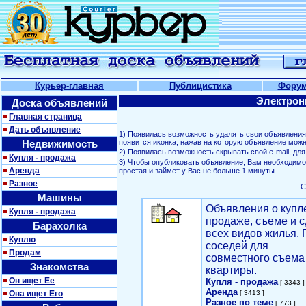
Курьер-главная
Публицистика
Фору
Электрон
Доска объявлений
Главная страница
Дать объявление
1) Появилась возможность удалять свои объявлени
Недвижимость
появится иконка, нажав на которую объявление можн
2) Появилась возможность скрывать свой е-mail, д
Купля - продажа
3) Чтобы опубликовать объявление, Вам необходим
Аренда
простая и займет у Вас не больше 1 минуты.
Разное
С
Машины
Объявления о купл
Купля - продажа
продаже, съеме и с
Барахолка
всех видов жилья. 
Куплю
соседей для
Продам
совместного съема
Знакомства
квартиры.
Он ищет Ее
Купля - продажа
[ 3343 ]
Аренда
Она ищет Его
[ 3413 ]
Разное по теме
[ 773 ]