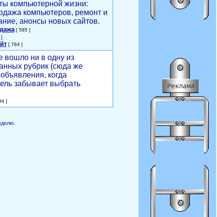
ты компьютерной жизни:
родажа компьютеров, ремонт и
ние, анонсы новых сайтов.
одажа
[ 585 ]
]
йт
[ 784 ]
е вошло ни в одну из
анных рубрик (сюда же
объявления, когда
ель забывает выбрать
4 ]
еделю.