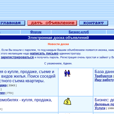
а
Форум
Бизнес-клуб
Электронная доска объявлений
Новости доски
. Если Вы вошли с паролем, то под каждым Вашим объяблением появится иконка, наж
написать письмо
ля этого желающим надо
администратору.
зарегистрироваться
о
и получить пароль. Регистрация очень простая и займет у В
С уважением, Админ.
я о купле, продаже, съеме и
База данн
х видов жилья. Поиск соседей
Требуются
[
Ищу работу
стного съема квартиры.
дажа
[ 3343 ]
 ]
еме
[ 773 ]
омобилях - купля, продажа,
Бизнес: д
Деловые п
Услуги
[ 1066
 ]