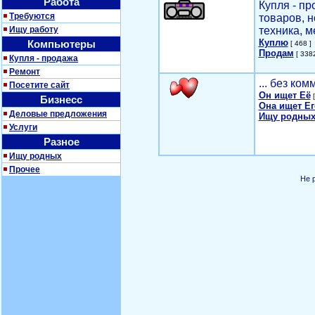
Работа
Купля - п
Требуются
товаров, 
Ищу работу
техника, м
Куплю
Компьютеры
[ 468 ]
Продам
[ 3382
Купля - продажа
Ремонт
... без ко
Посетите сайт
Он ищет Её
[
Бизнесс
Она ищет Ег
Деловые предложения
Ищу родных
Услуги
Разное
Ищу родных
Прочее
Не 