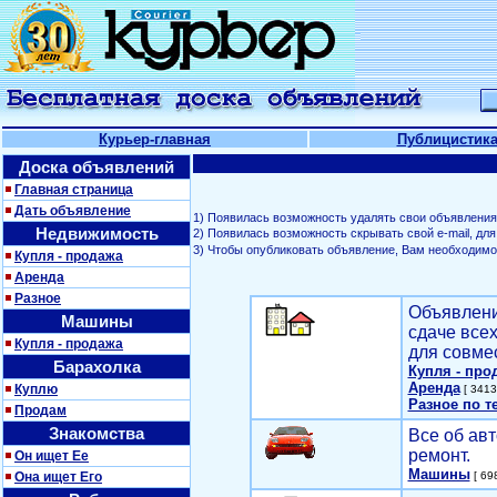
Курьер-главная
Публицистик
Доска объявлений
Главная страница
Дать объявление
1) Появилась возможность удалять свои объявления
Недвижимость
2) Появилась возможность скрывать свой е-mail, д
3) Чтобы опубликовать объявление, Вам необходим
Купля - продажа
Аренда
Разное
Объявлени
Машины
сдаче все
Купля - продажа
для совме
Барахолка
Купля - про
Аренда
Куплю
[ 3413
Разное по т
Продам
Знакомства
Все об авт
ремонт.
Он ищет Ее
Машины
Она ищет Его
[ 698