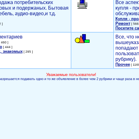
родажа потребительских
Все аспек
новых и подержаных. Бытовая
купля - п
ебель, аудио-видео,и т.д.
обслужива
Купля - пр
Ремонт
 ]
[ 566 
Посетите са
мментариев
Все, что н
вышеуказ
 460 ]
о
[ 444 ]
попадают 
, знакомых
[ 295 ]
пользоват
рубрику).
Прочее
[ 1169
Уважаемые пользователи!
разрешается подавать одно и то же объявление в более чем 2 рубрики и чаще раза в н