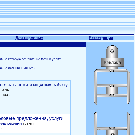
Для взрослых
Регистрация
ав на которую объявление можно уалить.
ас не больше 1 минуты.
ых вакансий и ищущих работу.
 64792 ]
[ 1833 ]
еловые предложения, услуги.
редложения
[ 3675 ]
6 ]