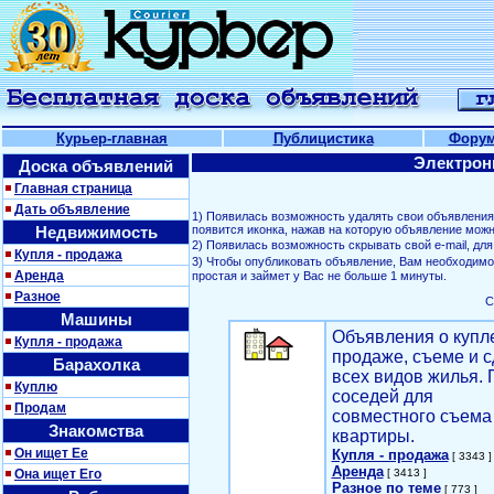
Курьер-главная
Публицистика
Фору
Электрон
Доска объявлений
Главная страница
Дать объявление
1) Появилась возможность удалять свои объявлени
Недвижимость
появится иконка, нажав на которую объявление можн
2) Появилась возможность скрывать свой е-mail, д
Купля - продажа
3) Чтобы опубликовать объявление, Вам необходим
Аренда
простая и займет у Вас не больше 1 минуты.
Разное
С
Машины
Объявления о купл
Купля - продажа
продаже, съеме и с
Барахолка
всех видов жилья. 
Куплю
соседей для
Продам
совместного съема
Знакомства
квартиры.
Он ищет Ее
Купля - продажа
[ 3343 ]
Аренда
Она ищет Его
[ 3413 ]
Разное по теме
[ 773 ]