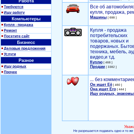
Работа
Все об автомобилях
Требуются
купля, продажа, ре
Ищу работу
Машины
[ 698 ]
Компьютеры
Купля - продажа
Купля - продажа
Ремонт
потребительских
Посетите сайт
товаров, новых и
Бизнесс
подержаных. Быто
Деловые предложения
техника, мебель, ау
Услуги
видео,и т.д.
Разное
Куплю
[ 468 ]
Ищу родных
Продам
[ 3382 ]
Прочее
... без комментарие
Он ищет Её
[ 460 ]
Она ищет Его
[ 444 ]
Ищу родных, знакомы
Уваж
Не разрешается подавать одно и то же