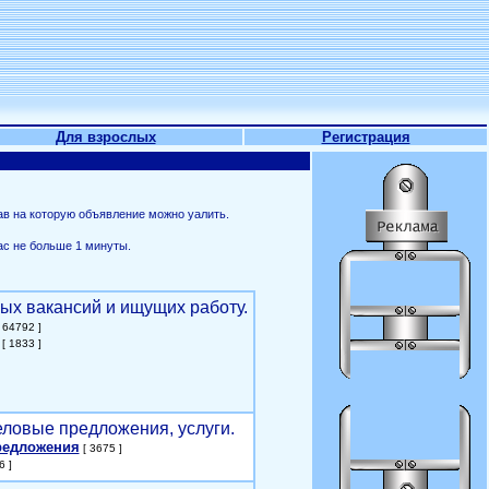
Для взрослых
Регистрация
ав на которую объявление можно уалить.
ас не больше 1 минуты.
ых вакансий и ищущих работу.
 64792 ]
[ 1833 ]
еловые предложения, услуги.
редложения
[ 3675 ]
6 ]