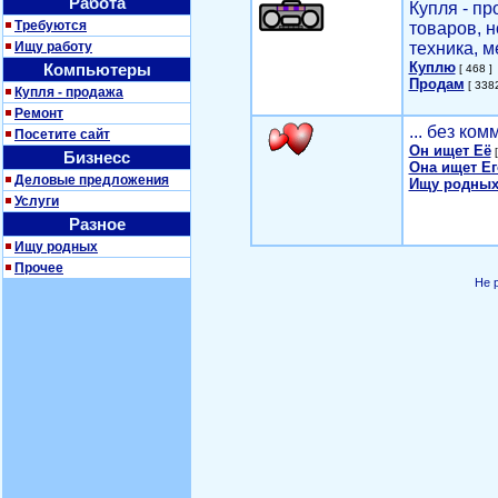
Работа
Купля - п
Требуются
товаров, 
Ищу работу
техника, м
Куплю
Компьютеры
[ 468 ]
Продам
[ 3382
Купля - продажа
Ремонт
... без ко
Посетите сайт
Он ищет Её
[
Бизнесс
Она ищет Ег
Деловые предложения
Ищу родных
Услуги
Разное
Ищу родных
Прочее
Не 