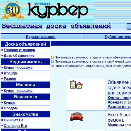
Курьер-главная
Публицистик
Доска объявлений
Главная страница
Дать объявление
1) Появилась возможность удалять свои объявления
Недвижимость
2) Появилась возможность скрывать свой е-mail, д
3) Чтобы опубликовать объявление, Вам необходим
Купля - продажа
Аренда
Разное
Объявлени
Машины
сдаче все
Купля - продажа
для совме
Барахолка
Купля - про
Аренда
Куплю
[ 3413
Разное по т
Продам
Знакомства
Все об авт
ремонт.
Он ищет Ее
Машины
Она ищет Его
[ 698