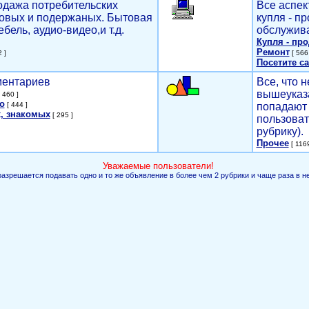
родажа потребительских
Все аспек
новых и подержаных. Бытовая
купля - п
ебель, аудио-видео,и т.д.
обслужива
Купля - пр
Ремонт
 ]
[ 566 
Посетите са
мментариев
Все, что н
вышеуказ
 460 ]
о
[ 444 ]
попадают 
, знакомых
[ 295 ]
пользоват
рубрику).
Прочее
[ 1169
Уважаемые пользователи!
разрешается подавать одно и то же объявление в более чем 2 рубрики и чаще раза в н