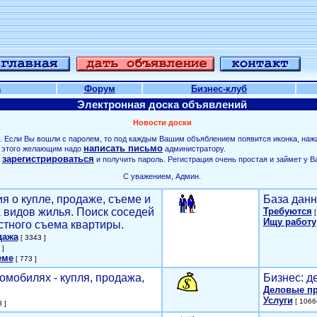
а
Форум
Бизнес-клуб
Электронная доска объявлений
Новости доски
. Если Вы вошли с паролем, то под каждым Вашим объяблением появится иконка, наж
написать письмо
ля этого желающим надо
администратору.
зарегистрироваться
о
и получить пароль. Регистрация очень простая и займет у В
С уважением, Админ.
я о купле, продаже, съеме и
База данн
х видов жилья. Поиск соседей
Требуются
[
Ищу работу
стного съема квартиры.
дажа
[ 3343 ]
 ]
еме
[ 773 ]
омобилях - купля, продажа,
Бизнес: д
Деловые п
Услуги
[ 1066
 ]