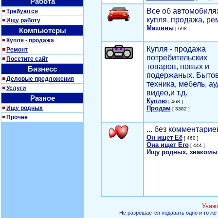
Работа
Все об автомобилях
Требуются
купля, продажа, ре
Ищу работу
Машины
[ 698 ]
Компьютеры
Купля - продажа
Купля - продажа
Ремонт
потребительских
Посетите сайт
товаров, новых и
Бизнесс
подержаных. Быто
Деловые предложения
техника, мебель, ау
Услуги
видео,и т.д.
Разное
Куплю
[ 468 ]
Ищу родных
Продам
[ 3382 ]
Прочее
... без комментарие
Он ищет Её
[ 460 ]
Она ищет Его
[ 444 ]
Ищу родных, знакомы
Уваж
Не разрешается подавать одно и то же