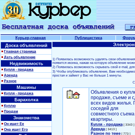
Курьер-главная
Публицистика
Фору
Электрон
Доска объявлений
Главная страница
Дать объявление
1) Появилась возможность удалять свои объявлени
Недвижимость
появится иконка, нажав на которую объявление можн
2) Появилась возможность скрывать свой е-mail, д
Купля - продажа
3) Чтобы опубликовать объявление, Вам необходим
Аренда
простая и займет у Вас не больше 1 минуты.
Разное
С
Машины
Объявления о купл
Купля - продажа
продаже, съеме и с
Барахолка
всех видов жилья. 
Куплю
соседей для
Продам
совместного съема
Знакомства
квартиры.
Он ищет Ее
Купля - продажа
[ 3343 ]
Аренда
Она ищет Его
[ 3413 ]
Разное по теме
[ 773 ]