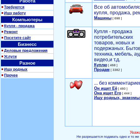
Работа
Все об автомобилях
Требуются
купля, продажа, ре
Ищу работу
Машины
[ 698 ]
Компьютеры
Купля - продажа
Купля - продажа
Ремонт
потребительских
Посетите сайт
товаров, новых и
Бизнесс
подержаных. Быто
Деловые предложения
техника, мебель, ау
Услуги
видео,и т.д.
Разное
Куплю
[ 468 ]
Ищу родных
Продам
[ 3382 ]
Прочее
... без комментарие
Он ищет Её
[ 460 ]
Она ищет Его
[ 444 ]
Ищу родных, знакомы
Уваж
Не разрешается подавать одно и то же