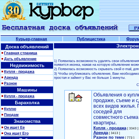
Курьер-главная
Публицистика
Фору
Электрон
Доска объявлений
Главная страница
Дать объявление
1) Появилась возможность удалять свои объявлени
Недвижимость
появится иконка, нажав на которую объявление можн
2) Появилась возможность скрывать свой е-mail, д
Купля - продажа
3) Чтобы опубликовать объявление, Вам необходим
Аренда
простая и займет у Вас не больше 1 минуты.
Разное
С
Машины
Объявления о купл
Купля - продажа
продаже, съеме и с
Барахолка
всех видов жилья. 
Куплю
соседей для
Продам
совместного съема
Знакомства
квартиры.
Он ищет Ее
Купля - продажа
[ 3343 ]
Аренда
Она ищет Его
[ 3413 ]
Разное по теме
[ 773 ]