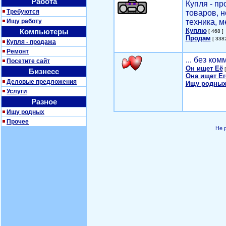
Работа
Купля - п
Требуются
товаров, 
Ищу работу
техника, м
Куплю
Компьютеры
[ 468 ]
Продам
[ 3382
Купля - продажа
Ремонт
... без ко
Посетите сайт
Он ищет Её
[
Бизнесс
Она ищет Ег
Деловые предложения
Ищу родных
Услуги
Разное
Ищу родных
Прочее
Не 