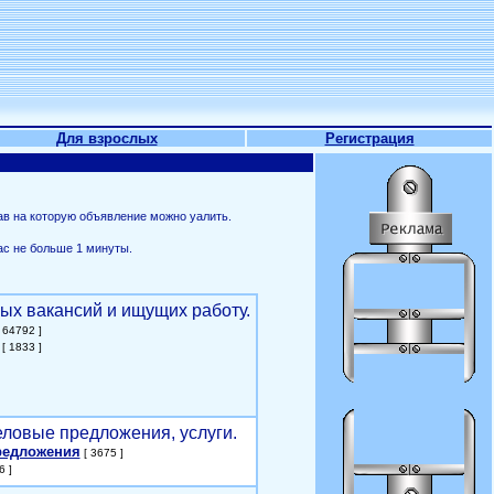
Для взрослых
Регистрация
ав на которую объявление можно уалить.
ас не больше 1 минуты.
ых вакансий и ищущих работу.
 64792 ]
[ 1833 ]
еловые предложения, услуги.
редложения
[ 3675 ]
6 ]