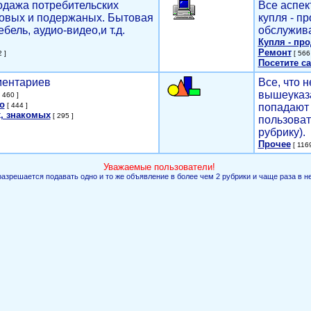
родажа потребительских
Все аспек
новых и подержаных. Бытовая
купля - п
ебель, аудио-видео,и т.д.
обслужива
Купля - пр
Ремонт
 ]
[ 566 
Посетите са
мментариев
Все, что н
вышеуказ
 460 ]
о
[ 444 ]
попадают 
, знакомых
[ 295 ]
пользоват
рубрику).
Прочее
[ 1169
Уважаемые пользователи!
разрешается подавать одно и то же объявление в более чем 2 рубрики и чаще раза в н