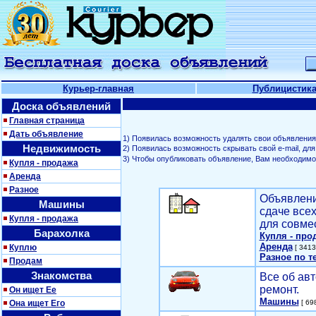
Курьер-главная
Публицистик
Доска объявлений
Главная страница
Дать объявление
1) Появилась возможность удалять свои объявления
Недвижимость
2) Появилась возможность скрывать свой е-mail, д
3) Чтобы опубликовать объявление, Вам необходим
Купля - продажа
Аренда
Разное
Объявлени
Машины
сдаче все
Купля - продажа
для совме
Барахолка
Купля - про
Аренда
Куплю
[ 3413
Разное по т
Продам
Знакомства
Все об авт
ремонт.
Он ищет Ее
Машины
Она ищет Его
[ 698