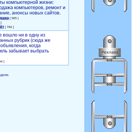
ты компьютерной жизни:
родажа компьютеров, ремонт и
ние, анонсы новых сайтов.
одажа
[ 585 ]
]
йт
[ 784 ]
е вошло ни в одну из
анных рубрик (сюда же
объявления, когда
ель забывает выбрать
4 ]
еделю.