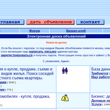
а
Форум
Бизнес-клуб
Электронная доска объявлений
Новости доски
. Если Вы вошли с паролем, то под каждым Вашим объяблением появится иконка, наж
написать письмо
ля этого желающим надо
администратору.
зарегистрироваться
о
и получить пароль. Регистрация очень простая и займет у В
С уважением, Админ.
я о купле, продаже, съеме и
База данн
х видов жилья. Поиск соседей
Требуются
[
Ищу работу
стного съема квартиры.
дажа
[ 3343 ]
 ]
еме
[ 773 ]
омобилях - купля, продажа,
Бизнес: д
Деловые п
Услуги
[ 1066
 ]