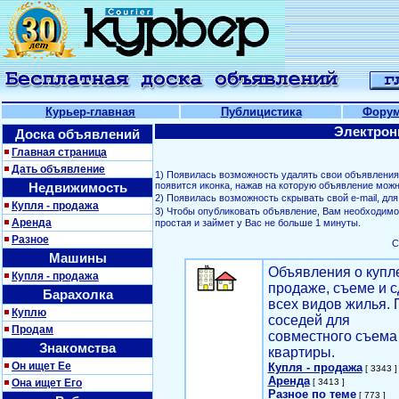
Курьер-главная
Публицистика
Фору
Электрон
Доска объявлений
Главная страница
Дать объявление
1) Появилась возможность удалять свои объявлени
Недвижимость
появится иконка, нажав на которую объявление можн
2) Появилась возможность скрывать свой е-mail, д
Купля - продажа
3) Чтобы опубликовать объявление, Вам необходим
Аренда
простая и займет у Вас не больше 1 минуты.
Разное
С
Машины
Объявления о купл
Купля - продажа
продаже, съеме и с
Барахолка
всех видов жилья. 
Куплю
соседей для
Продам
совместного съема
Знакомства
квартиры.
Он ищет Ее
Купля - продажа
[ 3343 ]
Аренда
Она ищет Его
[ 3413 ]
Разное по теме
[ 773 ]