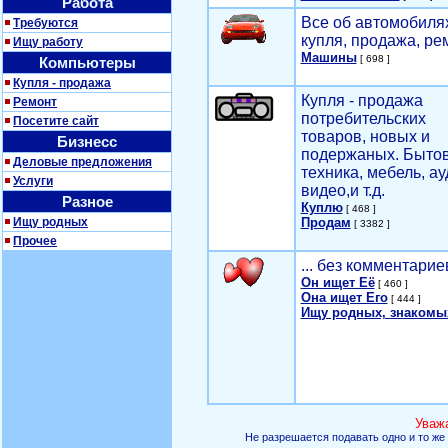
Работа
Все об автомобилях
Требуются
купля, продажа, ре
Ищу работу
Машины
[ 698 ]
Компьютеры
Купля - продажа
Купля - продажа
Ремонт
потребительских
Посетите сайт
товаров, новых и
Бизнесс
подержаных. Быто
Деловые предложения
техника, мебель, ау
Услуги
видео,и т.д.
Разное
Куплю
[ 468 ]
Ищу родных
Продам
[ 3382 ]
Прочее
... без комментарие
Он ищет Её
[ 460 ]
Она ищет Его
[ 444 ]
Ищу родных, знакомы
Уваж
Не разрешается подавать одно и то же