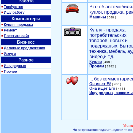
Работа
Все об автомобилях
Требуются
купля, продажа, ре
Ищу работу
Машины
[ 698 ]
Компьютеры
Купля - продажа
Купля - продажа
Ремонт
потребительских
Посетите сайт
товаров, новых и
Бизнесс
подержаных. Быто
Деловые предложения
техника, мебель, ау
Услуги
видео,и т.д.
Разное
Куплю
[ 468 ]
Ищу родных
Продам
[ 3382 ]
Прочее
... без комментарие
Он ищет Её
[ 460 ]
Она ищет Его
[ 444 ]
Ищу родных, знакомы
Уваж
Не разрешается подавать одно и то же