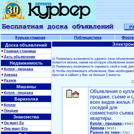
Курьер-главная
Публицистика
Фору
Электрон
Доска объявлений
Главная страница
Дать объявление
1) Появилась возможность удалять свои объявлени
Недвижимость
появится иконка, нажав на которую объявление можн
2) Появилась возможность скрывать свой е-mail, д
Купля - продажа
3) Чтобы опубликовать объявление, Вам необходим
Аренда
простая и займет у Вас не больше 1 минуты.
Разное
С
Машины
Объявления о купл
Купля - продажа
продаже, съеме и с
Барахолка
всех видов жилья. 
Куплю
соседей для
Продам
совместного съема
Знакомства
квартиры.
Он ищет Ее
Купля - продажа
[ 3343 ]
Аренда
Она ищет Его
[ 3413 ]
Разное по теме
[ 773 ]