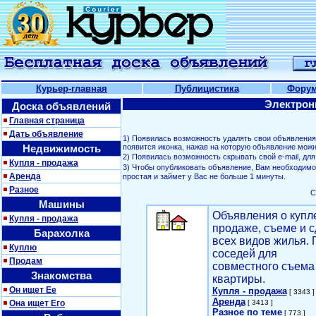
Курьер-главная
Публицистика
Фору
Электрон
Доска объявлений
Главная страница
Дать объявление
1) Появилась возможность удалять свои объявлени
Недвижимость
появится иконка, нажав на которую объявление можн
2) Появилась возможность скрывать свой е-mail, д
Купля - продажа
3) Чтобы опубликовать объявление, Вам необходим
Аренда
простая и займет у Вас не больше 1 минуты.
Разное
С
Машины
Объявления о купл
Купля - продажа
продаже, съеме и с
Барахолка
всех видов жилья. 
Куплю
соседей для
Продам
совместного съема
Знакомства
квартиры.
Он ищет Ее
Купля - продажа
[ 3343 ]
Аренда
Она ищет Его
[ 3413 ]
Разное по теме
[ 773 ]