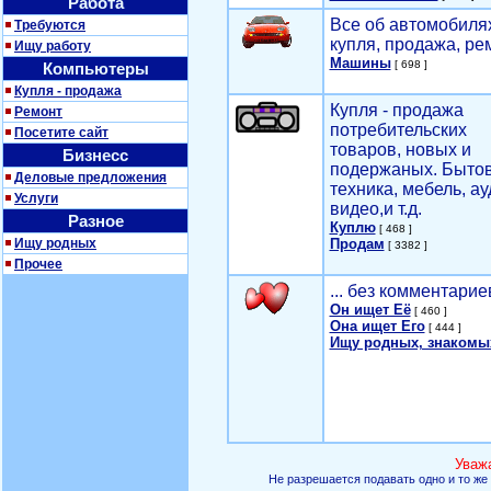
Работа
Все об автомобилях
Требуются
купля, продажа, ре
Ищу работу
Машины
[ 698 ]
Компьютеры
Купля - продажа
Купля - продажа
Ремонт
потребительских
Посетите сайт
товаров, новых и
Бизнесс
подержаных. Быто
Деловые предложения
техника, мебель, ау
Услуги
видео,и т.д.
Разное
Куплю
[ 468 ]
Ищу родных
Продам
[ 3382 ]
Прочее
... без комментарие
Он ищет Её
[ 460 ]
Она ищет Его
[ 444 ]
Ищу родных, знакомы
Уваж
Не разрешается подавать одно и то же