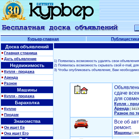
Курьер-главная
Публицистик
Доска объявлений
Главная страница
Дать объявление
1) Появилась возможность удалять свои объявления
Недвижимость
2) Появилась возможность скрывать свой е-mail, д
3) Чтобы опубликовать объявление, Вам необходим
Купля - продажа
Аренда
Разное
Объявлени
Машины
сдаче все
Купля - продажа
для совме
Барахолка
Купля - про
Аренда
Куплю
[ 3413
Разное по т
Продам
Знакомства
Все об авт
ремонт.
Он ищет Ее
Машины
Она ищет Его
[ 698