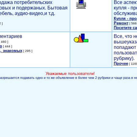
родажа потребительских
Все аспек
новых и подержаных. Бытовая
купля - п
ебель, аудио-видео,и т.д.
обслужива
Купля - пр
Ремонт
 ]
[ 566 
Посетите са
мментариев
Все, что н
вышеуказ
 460 ]
о
[ 444 ]
попадают 
, знакомых
[ 295 ]
пользоват
рубрику).
Прочее
[ 1169
Уважаемые пользователи!
разрешается подавать одно и то же объявление в более чем 2 рубрики и чаще раза в н