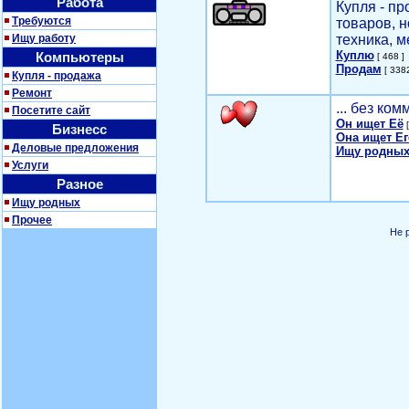
Работа
Купля - п
Требуются
товаров, 
Ищу работу
техника, м
Куплю
Компьютеры
[ 468 ]
Продам
[ 3382
Купля - продажа
Ремонт
... без ко
Посетите сайт
Он ищет Её
[
Бизнесс
Она ищет Ег
Деловые предложения
Ищу родных
Услуги
Разное
Ищу родных
Прочее
Не 