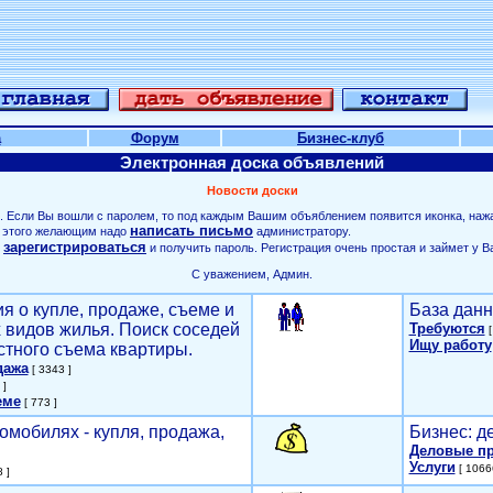
а
Форум
Бизнес-клуб
Электронная доска объявлений
Новости доски
. Если Вы вошли с паролем, то под каждым Вашим объяблением появится иконка, наж
написать письмо
ля этого желающим надо
администратору.
зарегистрироваться
о
и получить пароль. Регистрация очень простая и займет у В
С уважением, Админ.
я о купле, продаже, съеме и
База данн
х видов жилья. Поиск соседей
Требуются
[
Ищу работу
стного съема квартиры.
дажа
[ 3343 ]
 ]
еме
[ 773 ]
омобилях - купля, продажа,
Бизнес: д
Деловые п
Услуги
[ 1066
 ]