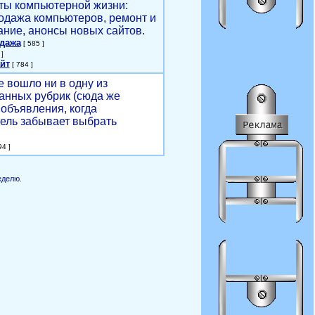
ты компьютерной жизни:
родажа компьютеров, ремонт и
ние, анонсы новых сайтов.
одажа
[ 585 ]
]
йт
[ 784 ]
е вошло ни в одну из
анных рубрик (сюда же
объявления, когда
ель забывает выбрать
4 ]
еделю.