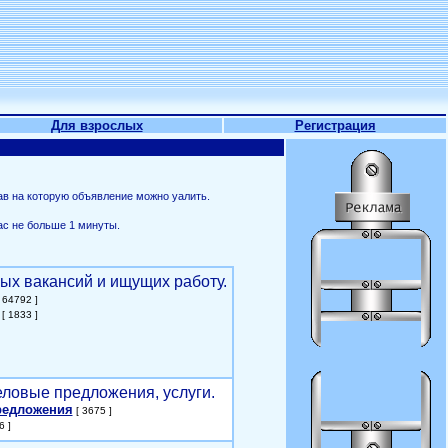
Для взрослых
Регистрация
ав на которую объявление можно уалить.
ас не больше 1 минуты.
ых вакансий и ищущих работу.
 64792 ]
[ 1833 ]
еловые предложения, услуги.
редложения
[ 3675 ]
6 ]