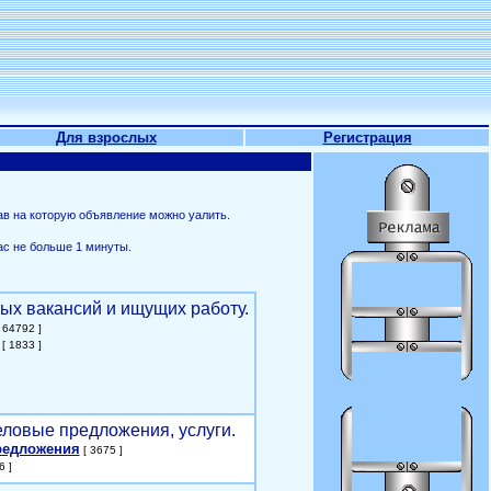
Для взрослых
Регистрация
ав на которую объявление можно уалить.
ас не больше 1 минуты.
ых вакансий и ищущих работу.
 64792 ]
[ 1833 ]
еловые предложения, услуги.
редложения
[ 3675 ]
6 ]