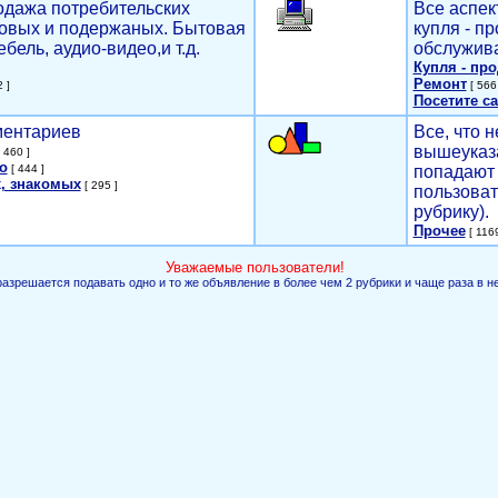
родажа потребительских
Все аспек
новых и подержаных. Бытовая
купля - п
ебель, аудио-видео,и т.д.
обслужива
Купля - пр
Ремонт
 ]
[ 566 
Посетите са
мментариев
Все, что н
вышеуказ
 460 ]
о
[ 444 ]
попадают 
, знакомых
[ 295 ]
пользоват
рубрику).
Прочее
[ 1169
Уважаемые пользователи!
разрешается подавать одно и то же объявление в более чем 2 рубрики и чаще раза в н