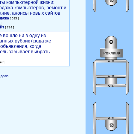
ты компьютерной жизни:
родажа компьютеров, ремонт и
ние, анонсы новых сайтов.
одажа
[ 585 ]
]
йт
[ 784 ]
е вошло ни в одну из
анных рубрик (сюда же
объявления, когда
ель забывает выбрать
4 ]
еделю.