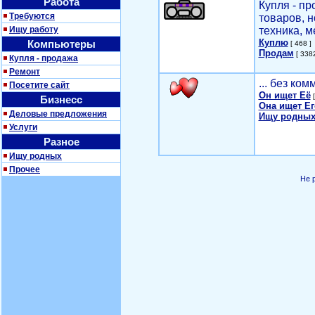
Работа
Купля - п
Требуются
товаров, 
Ищу работу
техника, м
Куплю
Компьютеры
[ 468 ]
Продам
[ 3382
Купля - продажа
Ремонт
... без ко
Посетите сайт
Он ищет Её
[
Бизнесс
Она ищет Ег
Деловые предложения
Ищу родных
Услуги
Разное
Ищу родных
Прочее
Не 