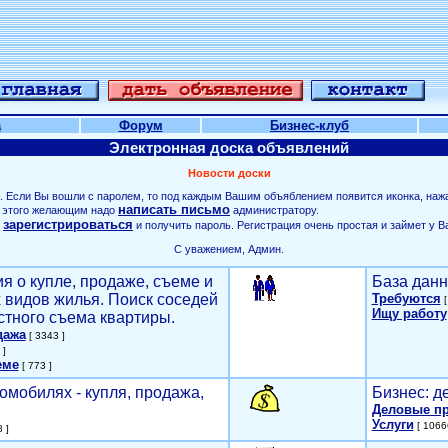
а
Форум
Бизнес-клуб
Электронная доска объявлений
Новости доски
. Если Вы вошли с паролем, то под каждым Вашим объяблением появится иконка, наж
написать письмо
ля этого желающим надо
администратору.
зарегистрироваться
о
и получить пароль. Регистрация очень простая и займет у В
С уважением, Админ.
я о купле, продаже, съеме и
База данн
х видов жилья. Поиск соседей
Требуются
[
Ищу работу
стного съема квартиры.
дажа
[ 3343 ]
 ]
еме
[ 773 ]
омобилях - купля, продажа,
Бизнес: д
Деловые п
Услуги
[ 1066
 ]