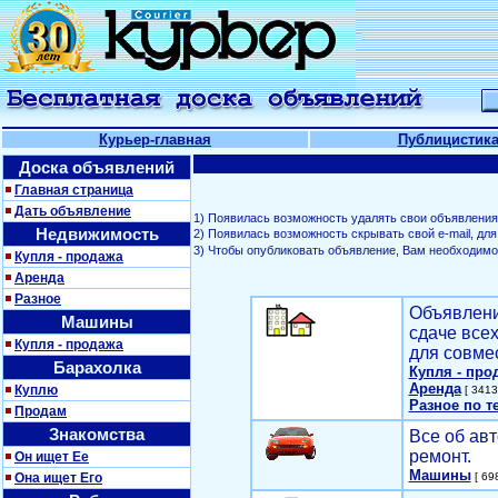
Курьер-главная
Публицистик
Доска объявлений
Главная страница
Дать объявление
1) Появилась возможность удалять свои объявления
Недвижимость
2) Появилась возможность скрывать свой е-mail, д
3) Чтобы опубликовать объявление, Вам необходим
Купля - продажа
Аренда
Разное
Объявлени
Машины
сдаче все
Купля - продажа
для совме
Барахолка
Купля - про
Аренда
Куплю
[ 3413
Разное по т
Продам
Знакомства
Все об авт
ремонт.
Он ищет Ее
Машины
Она ищет Его
[ 698