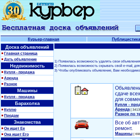
Курьер-главная
Публицистик
Доска объявлений
Главная страница
Дать объявление
1) Появилась возможность удалять свои объявления
Недвижимость
2) Появилась возможность скрывать свой е-mail, д
3) Чтобы опубликовать объявление, Вам необходим
Купля - продажа
Аренда
Разное
Объявлени
Машины
сдаче все
Купля - продажа
для совме
Барахолка
Купля - про
Аренда
Куплю
[ 3413
Разное по т
Продам
Знакомства
Все об авт
ремонт.
Он ищет Ее
Машины
Она ищет Его
[ 698