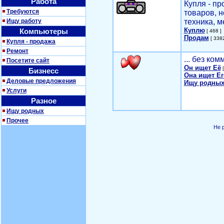
Работа
Купля - п
Требуются
товаров, 
Ищу работу
техника, м
Куплю
Компьютеры
[ 468 ]
Продам
[ 3382
Купля - продажа
Ремонт
... без ко
Посетите сайт
Он ищет Её
[
Бизнесс
Она ищет Ег
Деловые предложения
Ищу родных
Услуги
Разное
Ищу родных
Прочее
Не 