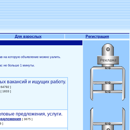
Для взрослых
Регистрация
ав на которую объявление можно уалить.
ас не больше 1 минуты.
ых вакансий и ищущих работу.
 64792 ]
[ 1833 ]
еловые предложения, услуги.
редложения
[ 3675 ]
6 ]