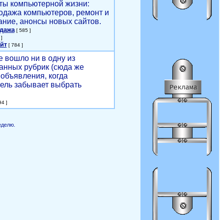
ты компьютерной жизни:
родажа компьютеров, ремонт и
ние, анонсы новых сайтов.
одажа
[ 585 ]
]
йт
[ 784 ]
е вошло ни в одну из
анных рубрик (сюда же
объявления, когда
ель забывает выбрать
4 ]
еделю.