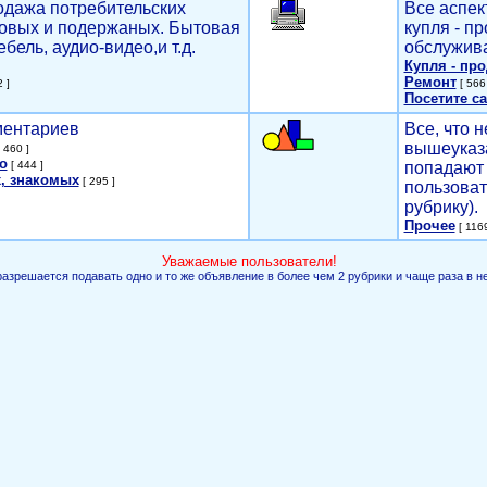
родажа потребительских
Все аспек
новых и подержаных. Бытовая
купля - п
ебель, аудио-видео,и т.д.
обслужива
Купля - пр
Ремонт
 ]
[ 566 
Посетите са
мментариев
Все, что н
вышеуказ
 460 ]
о
[ 444 ]
попадают 
, знакомых
[ 295 ]
пользоват
рубрику).
Прочее
[ 1169
Уважаемые пользователи!
разрешается подавать одно и то же объявление в более чем 2 рубрики и чаще раза в н