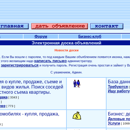
а
Форум
Бизнес-клуб
Электронная доска объявлений
Новости доски
. Если Вы вошли с паролем, то под каждым Вашим объяблением появится иконка, наж
написать письмо
ля этого желающим надо
администратору.
зарегистрироваться
о
и получить пароль. Регистрация очень простая и займет у В
С уважением, Админ.
я о купле, продаже, съеме и
База данн
х видов жилья. Поиск соседей
Требуются
[
Ищу работу
стного съема квартиры.
дажа
[ 3343 ]
 ]
еме
[ 773 ]
омобилях - купля, продажа,
Бизнес: д
Деловые п
Услуги
[ 1066
 ]