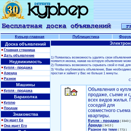
Курьер-главная
Публицистика
Фору
Электрон
Доска объявлений
Главная страница
Дать объявление
1) Появилась возможность удалять свои объявлени
Недвижимость
появится иконка, нажав на которую объявление можн
2) Появилась возможность скрывать свой е-mail, д
Купля - продажа
3) Чтобы опубликовать объявление, Вам необходим
Аренда
простая и займет у Вас не больше 1 минуты.
Разное
С
Машины
Объявления о купл
Купля - продажа
продаже, съеме и с
Барахолка
всех видов жилья. 
Куплю
соседей для
Продам
совместного съема
Знакомства
квартиры.
Он ищет Ее
Купля - продажа
[ 3343 ]
Аренда
Она ищет Его
[ 3413 ]
Разное по теме
[ 773 ]