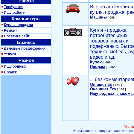
Работа
Все об автомобилях
Требуются
купля, продажа, ре
Ищу работу
Машины
[ 698 ]
Компьютеры
Купля - продажа
Купля - продажа
Ремонт
потребительских
Посетите сайт
товаров, новых и
Бизнесс
подержаных. Быто
Деловые предложения
техника, мебель, ау
Услуги
видео,и т.д.
Разное
Куплю
[ 468 ]
Ищу родных
Продам
[ 3382 ]
Прочее
... без комментарие
Он ищет Её
[ 460 ]
Она ищет Его
[ 444 ]
Ищу родных, знакомы
Уваж
Не разрешается подавать одно и то же