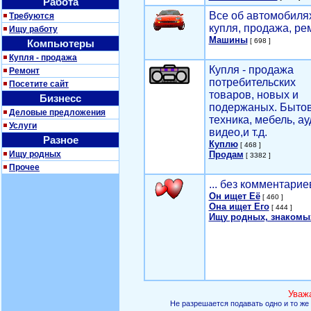
Работа
Все об автомобилях
Требуются
купля, продажа, ре
Ищу работу
Машины
[ 698 ]
Компьютеры
Купля - продажа
Купля - продажа
Ремонт
потребительских
Посетите сайт
товаров, новых и
Бизнесс
подержаных. Быто
Деловые предложения
техника, мебель, ау
Услуги
видео,и т.д.
Разное
Куплю
[ 468 ]
Ищу родных
Продам
[ 3382 ]
Прочее
... без комментарие
Он ищет Её
[ 460 ]
Она ищет Его
[ 444 ]
Ищу родных, знакомы
Уваж
Не разрешается подавать одно и то же