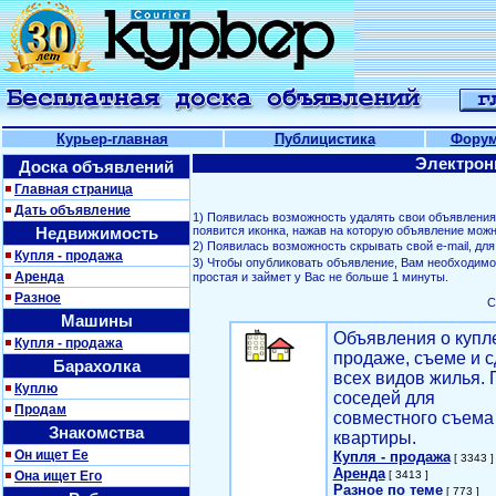
Курьер-главная
Публицистика
Фору
Электрон
Доска объявлений
Главная страница
Дать объявление
1) Появилась возможность удалять свои объявлени
Недвижимость
появится иконка, нажав на которую объявление можн
2) Появилась возможность скрывать свой е-mail, д
Купля - продажа
3) Чтобы опубликовать объявление, Вам необходим
Аренда
простая и займет у Вас не больше 1 минуты.
Разное
С
Машины
Объявления о купл
Купля - продажа
продаже, съеме и с
Барахолка
всех видов жилья. 
Куплю
соседей для
Продам
совместного съема
Знакомства
квартиры.
Он ищет Ее
Купля - продажа
[ 3343 ]
Аренда
Она ищет Его
[ 3413 ]
Разное по теме
[ 773 ]