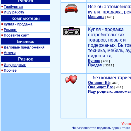
Работа
Все об автомобилях
Требуются
купля, продажа, ре
Ищу работу
Машины
[ 698 ]
Компьютеры
Купля - продажа
Купля - продажа
Ремонт
потребительских
Посетите сайт
товаров, новых и
Бизнесс
подержаных. Быто
Деловые предложения
техника, мебель, ау
Услуги
видео,и т.д.
Разное
Куплю
[ 468 ]
Ищу родных
Продам
[ 3382 ]
Прочее
... без комментарие
Он ищет Её
[ 460 ]
Она ищет Его
[ 444 ]
Ищу родных, знакомы
Уваж
Не разрешается подавать одно и то же