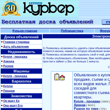
Курьер-главная
Публицистика
Фору
Электрон
Доска объявлений
Главная страница
Дать объявление
1) Появилась возможность удалять свои объявлени
Недвижимость
появится иконка, нажав на которую объявление можн
2) Появилась возможность скрывать свой е-mail, д
Купля - продажа
3) Чтобы опубликовать объявление, Вам необходим
Аренда
простая и займет у Вас не больше 1 минуты.
Разное
С
Машины
Объявления о купл
Купля - продажа
продаже, съеме и с
Барахолка
всех видов жилья. 
Куплю
соседей для
Продам
совместного съема
Знакомства
квартиры.
Он ищет Ее
Купля - продажа
[ 3343 ]
Аренда
Она ищет Его
[ 3413 ]
Разное по теме
[ 773 ]