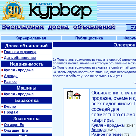
Курьер-главная
Публицистика
Фору
Электрон
Доска объявлений
Главная страница
Дать объявление
1) Появилась возможность удалять свои объявлени
Недвижимость
появится иконка, нажав на которую объявление можн
2) Появилась возможность скрывать свой е-mail, д
Купля - продажа
3) Чтобы опубликовать объявление, Вам необходим
Аренда
простая и займет у Вас не больше 1 минуты.
Разное
С
Машины
Объявления о купл
Купля - продажа
продаже, съеме и с
Барахолка
всех видов жилья. 
Куплю
соседей для
Продам
совместного съема
Знакомства
квартиры.
Он ищет Ее
Купля - продажа
[ 3343 ]
Аренда
Она ищет Его
[ 3413 ]
Разное по теме
[ 773 ]