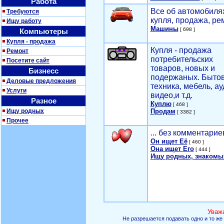
Работа
Все об автомобилях
Требуются
купля, продажа, ре
Ищу работу
Машины
[ 698 ]
Компьютеры
Купля - продажа
Купля - продажа
Ремонт
потребительских
Посетите сайт
товаров, новых и
Бизнесс
подержаных. Быто
Деловые предложения
техника, мебель, ау
Услуги
видео,и т.д.
Разное
Куплю
[ 468 ]
Ищу родных
Продам
[ 3382 ]
Прочее
... без комментарие
Он ищет Её
[ 460 ]
Она ищет Его
[ 444 ]
Ищу родных, знакомы
Уваж
Не разрешается подавать одно и то же