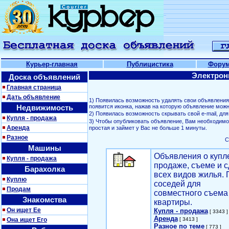
Курьер-главная
Публицистика
Фору
Электрон
Доска объявлений
Главная страница
Дать объявление
1) Появилась возможность удалять свои объявлени
Недвижимость
появится иконка, нажав на которую объявление можн
2) Появилась возможность скрывать свой е-mail, д
Купля - продажа
3) Чтобы опубликовать объявление, Вам необходим
Аренда
простая и займет у Вас не больше 1 минуты.
Разное
С
Машины
Объявления о купл
Купля - продажа
продаже, съеме и с
Барахолка
всех видов жилья. 
Куплю
соседей для
Продам
совместного съема
Знакомства
квартиры.
Он ищет Ее
Купля - продажа
[ 3343 ]
Аренда
Она ищет Его
[ 3413 ]
Разное по теме
[ 773 ]