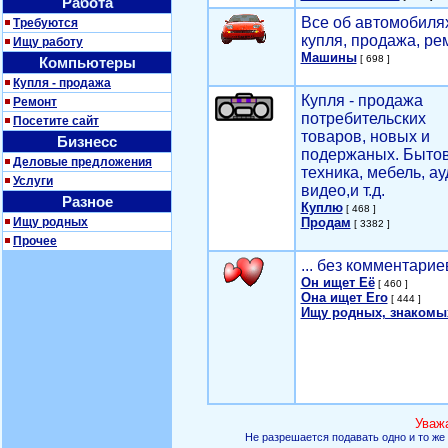
Работа
Все об автомобилях
Требуются
купля, продажа, ре
Ищу работу
Машины
[ 698 ]
Компьютеры
Купля - продажа
Купля - продажа
Ремонт
потребительских
Посетите сайт
товаров, новых и
Бизнесс
подержаных. Быто
Деловые предложения
техника, мебель, ау
Услуги
видео,и т.д.
Разное
Куплю
[ 468 ]
Ищу родных
Продам
[ 3382 ]
Прочее
... без комментарие
Он ищет Её
[ 460 ]
Она ищет Его
[ 444 ]
Ищу родных, знакомы
Уваж
Не разрешается подавать одно и то же