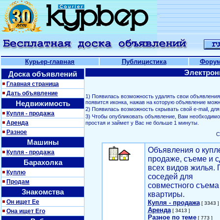
Курьер-главная
Публицистика
Фору
Электрон
Доска объявлений
Главная страница
Дать объявление
1) Появилась возможность удалять свои объявлени
Недвижимость
появится иконка, нажав на которую объявление можн
2) Появилась возможность скрывать свой е-mail, д
Купля - продажа
3) Чтобы опубликовать объявление, Вам необходим
Аренда
простая и займет у Вас не больше 1 минуты.
Разное
С
Машины
Объявления о купл
Купля - продажа
продаже, съеме и с
Барахолка
всех видов жилья. 
Куплю
соседей для
Продам
совместного съема
Знакомства
квартиры.
Он ищет Ее
Купля - продажа
[ 3343 ]
Аренда
Она ищет Его
[ 3413 ]
Разное по теме
[ 773 ]