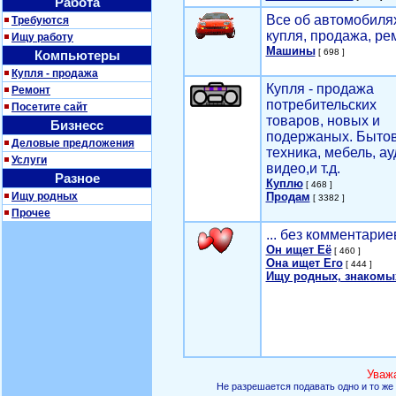
Работа
Все об автомобилях
Требуются
купля, продажа, ре
Ищу работу
Машины
[ 698 ]
Компьютеры
Купля - продажа
Купля - продажа
Ремонт
потребительских
Посетите сайт
товаров, новых и
Бизнесс
подержаных. Быто
Деловые предложения
техника, мебель, ау
Услуги
видео,и т.д.
Разное
Куплю
[ 468 ]
Ищу родных
Продам
[ 3382 ]
Прочее
... без комментарие
Он ищет Её
[ 460 ]
Она ищет Его
[ 444 ]
Ищу родных, знакомы
Уваж
Не разрешается подавать одно и то же