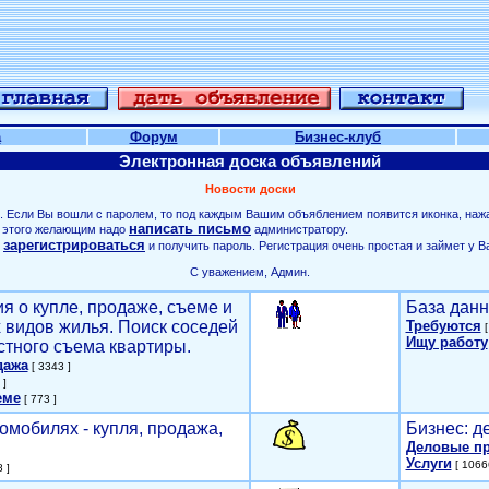
а
Форум
Бизнес-клуб
Электронная доска объявлений
Новости доски
. Если Вы вошли с паролем, то под каждым Вашим объяблением появится иконка, наж
написать письмо
ля этого желающим надо
администратору.
зарегистрироваться
о
и получить пароль. Регистрация очень простая и займет у В
С уважением, Админ.
я о купле, продаже, съеме и
База данн
х видов жилья. Поиск соседей
Требуются
[
Ищу работу
стного съема квартиры.
дажа
[ 3343 ]
 ]
еме
[ 773 ]
омобилях - купля, продажа,
Бизнес: д
Деловые п
Услуги
[ 1066
 ]