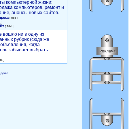
ты компьютерной жизни:
родажа компьютеров, ремонт и
ние, анонсы новых сайтов.
одажа
[ 585 ]
]
йт
[ 784 ]
е вошло ни в одну из
анных рубрик (сюда же
объявления, когда
ель забывает выбрать
4 ]
еделю.