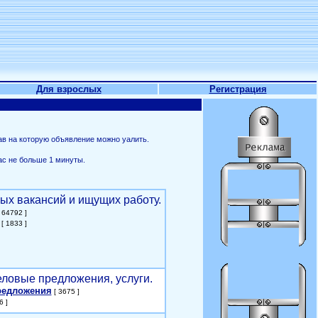
Для взрослых
Регистрация
ав на которую объявление можно уалить.
ас не больше 1 минуты.
ых вакансий и ищущих работу.
 64792 ]
[ 1833 ]
еловые предложения, услуги.
редложения
[ 3675 ]
6 ]