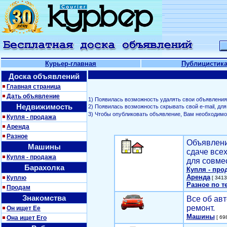
Курьер-главная
Публицистик
Доска объявлений
Главная страница
Дать объявление
1) Появилась возможность удалять свои объявления
Недвижимость
2) Появилась возможность скрывать свой е-mail, д
3) Чтобы опубликовать объявление, Вам необходим
Купля - продажа
Аренда
Разное
Объявлени
Машины
сдаче все
Купля - продажа
для совме
Барахолка
Купля - про
Аренда
Куплю
[ 3413
Разное по т
Продам
Знакомства
Все об авт
ремонт.
Он ищет Ее
Машины
Она ищет Его
[ 698