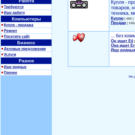
Работа
Купля - п
Требуются
товаров, 
Ищу работу
техника, м
Куплю
Компьютеры
[ 468 ]
Продам
[ 3382
Купля - продажа
Ремонт
... без ко
Посетите сайт
Он ищет Её
[
Бизнесс
Она ищет Ег
Деловые предложения
Ищу родных
Услуги
Разное
Ищу родных
Прочее
Не 