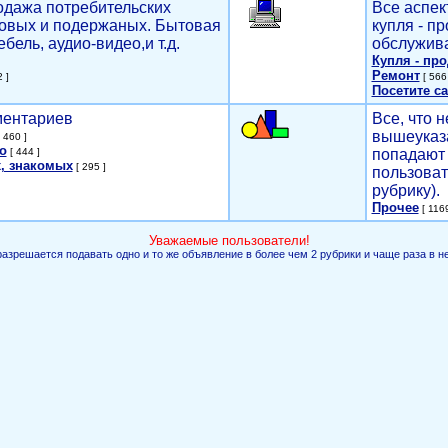
родажа потребительских
Все аспек
новых и подержаных. Бытовая
купля - п
ебель, аудио-видео,и т.д.
обслужива
Купля - пр
Ремонт
 ]
[ 566 
Посетите са
мментариев
Все, что н
вышеуказ
 460 ]
о
[ 444 ]
попадают 
, знакомых
[ 295 ]
пользоват
рубрику).
Прочее
[ 1169
Уважаемые пользователи!
разрешается подавать одно и то же объявление в более чем 2 рубрики и чаще раза в н