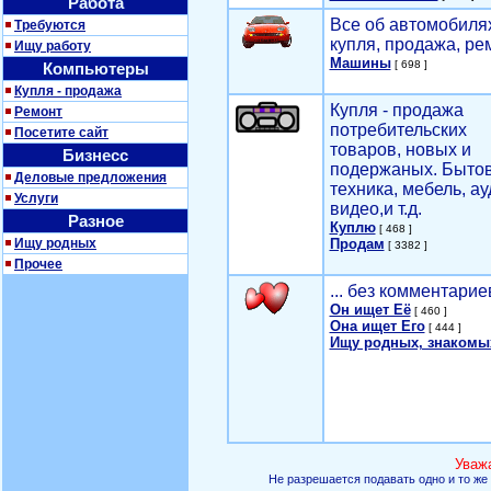
Работа
Все об автомобилях
Требуются
купля, продажа, ре
Ищу работу
Машины
[ 698 ]
Компьютеры
Купля - продажа
Купля - продажа
Ремонт
потребительских
Посетите сайт
товаров, новых и
Бизнесс
подержаных. Быто
Деловые предложения
техника, мебель, ау
Услуги
видео,и т.д.
Разное
Куплю
[ 468 ]
Ищу родных
Продам
[ 3382 ]
Прочее
... без комментарие
Он ищет Её
[ 460 ]
Она ищет Его
[ 444 ]
Ищу родных, знакомы
Уваж
Не разрешается подавать одно и то же