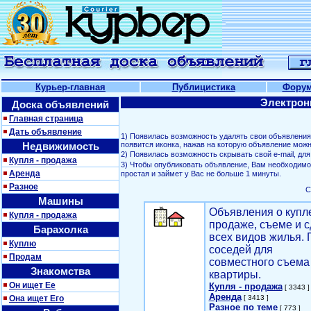
Курьер-главная
Публицистика
Фору
Электрон
Доска объявлений
Главная страница
Дать объявление
1) Появилась возможность удалять свои объявлени
Недвижимость
появится иконка, нажав на которую объявление можн
2) Появилась возможность скрывать свой е-mail, д
Купля - продажа
3) Чтобы опубликовать объявление, Вам необходим
Аренда
простая и займет у Вас не больше 1 минуты.
Разное
С
Машины
Объявления о купл
Купля - продажа
продаже, съеме и с
Барахолка
всех видов жилья. 
Куплю
соседей для
Продам
совместного съема
Знакомства
квартиры.
Он ищет Ее
Купля - продажа
[ 3343 ]
Аренда
Она ищет Его
[ 3413 ]
Разное по теме
[ 773 ]