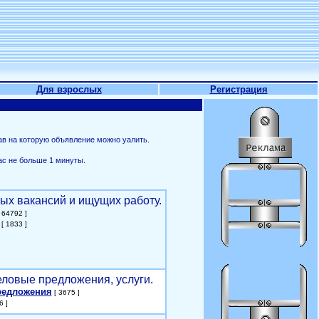
Для взрослых
Регистрация
ав на которую объявление можно уалить.
ас не больше 1 минуты.
ых вакансий и ищущих работу.
 64792 ]
[ 1833 ]
еловые предложения, услуги.
редложения
[ 3675 ]
6 ]