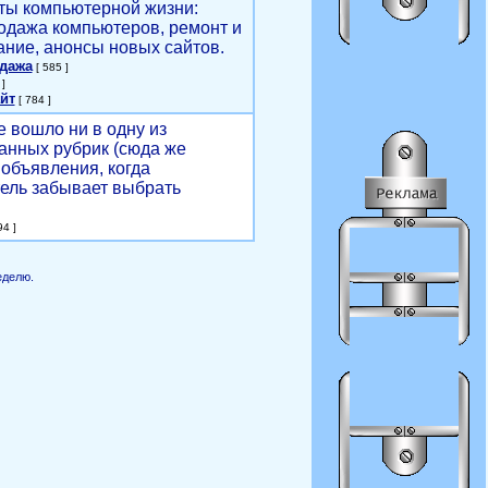
ты компьютерной жизни:
родажа компьютеров, ремонт и
ние, анонсы новых сайтов.
одажа
[ 585 ]
]
йт
[ 784 ]
е вошло ни в одну из
анных рубрик (сюда же
объявления, когда
ель забывает выбрать
4 ]
еделю.