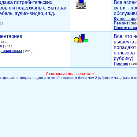
родажа потребительских
Все аспек
новых и подержаных. Бытовая
купля - п
ебель, аудио-видео,и т.д.
обслужива
Купля - пр
Ремонт
 ]
[ 566 
Посетите са
мментариев
Все, что н
вышеуказ
 460 ]
о
[ 444 ]
попадают 
, знакомых
[ 295 ]
пользоват
рубрику).
Прочее
[ 1169
Уважаемые пользователи!
разрешается подавать одно и то же объявление в более чем 2 рубрики и чаще раза в н