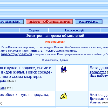
а
Форум
Бизнес-клуб
Электронная доска объявлений
Новости доски
. Если Вы вошли с паролем, то под каждым Вашим объяблением появится иконка, наж
написать письмо
ля этого желающим надо
администратору.
зарегистрироваться
о
и получить пароль. Регистрация очень простая и займет у В
С уважением, Админ.
я о купле, продаже, съеме и
База данн
х видов жилья. Поиск соседей
Требуются
[
Ищу работу
стного съема квартиры.
дажа
[ 3343 ]
 ]
еме
[ 773 ]
омобилях - купля, продажа,
Бизнес: д
Деловые п
Услуги
[ 1066
 ]