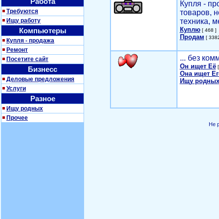
Работа
Купля - п
Требуются
товаров, 
Ищу работу
техника, м
Куплю
Компьютеры
[ 468 ]
Продам
[ 3382
Купля - продажа
Ремонт
... без ко
Посетите сайт
Он ищет Её
[
Бизнесс
Она ищет Ег
Деловые предложения
Ищу родных
Услуги
Разное
Ищу родных
Прочее
Не 