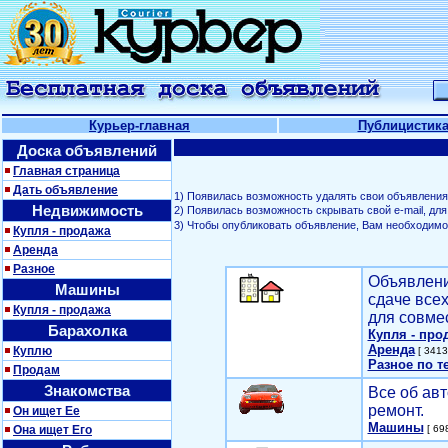
Курьер-главная
Публицистик
Доска объявлений
Главная страница
Дать объявление
1) Появилась возможность удалять свои объявления
Недвижимость
2) Появилась возможность скрывать свой е-mail, д
3) Чтобы опубликовать объявление, Вам необходим
Купля - продажа
Аренда
Разное
Объявлени
Машины
сдаче все
Купля - продажа
для совме
Барахолка
Купля - про
Аренда
Куплю
[ 3413
Разное по т
Продам
Знакомства
Все об авт
ремонт.
Он ищет Ее
Машины
Она ищет Его
[ 698