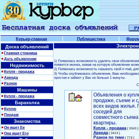
Курьер-главная
Публицистика
Фору
Электрон
Доска объявлений
Главная страница
Дать объявление
1) Появилась возможность удалять свои объявлени
Недвижимость
появится иконка, нажав на которую объявление можн
2) Появилась возможность скрывать свой е-mail, д
Купля - продажа
3) Чтобы опубликовать объявление, Вам необходим
Аренда
простая и займет у Вас не больше 1 минуты.
Разное
С
Машины
Объявления о купл
Купля - продажа
продаже, съеме и с
Барахолка
всех видов жилья. 
Куплю
соседей для
Продам
совместного съема
Знакомства
квартиры.
Он ищет Ее
Купля - продажа
[ 3343 ]
Аренда
Она ищет Его
[ 3413 ]
Разное по теме
[ 773 ]