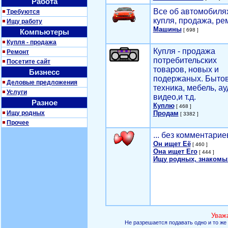
Работа
Все об автомобилях
Требуются
купля, продажа, ре
Ищу работу
Машины
[ 698 ]
Компьютеры
Купля - продажа
Купля - продажа
Ремонт
потребительских
Посетите сайт
товаров, новых и
Бизнесс
подержаных. Быто
Деловые предложения
техника, мебель, ау
Услуги
видео,и т.д.
Разное
Куплю
[ 468 ]
Ищу родных
Продам
[ 3382 ]
Прочее
... без комментарие
Он ищет Её
[ 460 ]
Она ищет Его
[ 444 ]
Ищу родных, знакомы
Уваж
Не разрешается подавать одно и то же