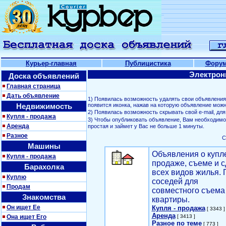
Курьер-главная
Публицистика
Фору
Электрон
Доска объявлений
Главная страница
Дать объявление
1) Появилась возможность удалять свои объявлени
Недвижимость
появится иконка, нажав на которую объявление можн
2) Появилась возможность скрывать свой е-mail, д
Купля - продажа
3) Чтобы опубликовать объявление, Вам необходим
Аренда
простая и займет у Вас не больше 1 минуты.
Разное
С
Машины
Объявления о купл
Купля - продажа
продаже, съеме и с
Барахолка
всех видов жилья. 
Куплю
соседей для
Продам
совместного съема
Знакомства
квартиры.
Он ищет Ее
Купля - продажа
[ 3343 ]
Аренда
Она ищет Его
[ 3413 ]
Разное по теме
[ 773 ]