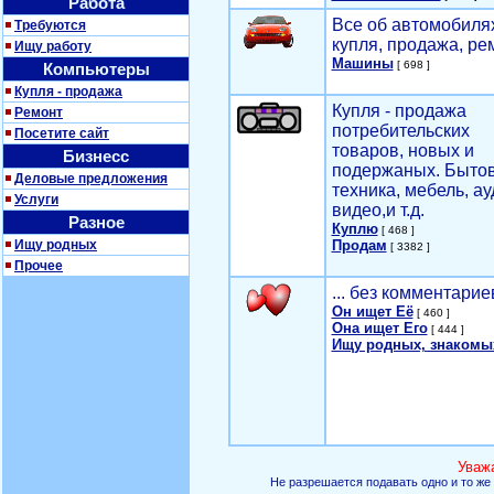
Работа
Все об автомобилях
Требуются
купля, продажа, ре
Ищу работу
Машины
[ 698 ]
Компьютеры
Купля - продажа
Купля - продажа
Ремонт
потребительских
Посетите сайт
товаров, новых и
Бизнесс
подержаных. Быто
Деловые предложения
техника, мебель, ау
Услуги
видео,и т.д.
Разное
Куплю
[ 468 ]
Ищу родных
Продам
[ 3382 ]
Прочее
... без комментарие
Он ищет Её
[ 460 ]
Она ищет Его
[ 444 ]
Ищу родных, знакомы
Уваж
Не разрешается подавать одно и то же