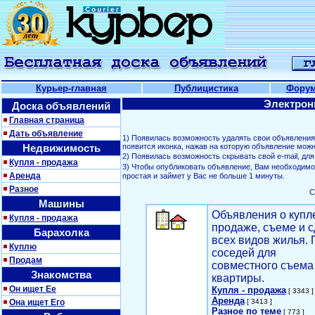
Курьер-главная
Публицистика
Фору
Электрон
Доска объявлений
Главная страница
Дать объявление
1) Появилась возможность удалять свои объявлени
Недвижимость
появится иконка, нажав на которую объявление можн
2) Появилась возможность скрывать свой е-mail, д
Купля - продажа
3) Чтобы опубликовать объявление, Вам необходим
Аренда
простая и займет у Вас не больше 1 минуты.
Разное
С
Машины
Объявления о купл
Купля - продажа
продаже, съеме и с
Барахолка
всех видов жилья. 
Куплю
соседей для
Продам
совместного съема
Знакомства
квартиры.
Он ищет Ее
Купля - продажа
[ 3343 ]
Аренда
Она ищет Его
[ 3413 ]
Разное по теме
[ 773 ]