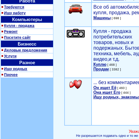
Работа
Все об автомобилях
Требуются
купля, продажа, ре
Ищу работу
Машины
[ 698 ]
Компьютеры
Купля - продажа
Купля - продажа
Ремонт
потребительских
Посетите сайт
товаров, новых и
Бизнесс
подержаных. Быто
Деловые предложения
техника, мебель, ау
Услуги
видео,и т.д.
Разное
Куплю
[ 468 ]
Ищу родных
Продам
[ 3382 ]
Прочее
... без комментарие
Он ищет Её
[ 460 ]
Она ищет Его
[ 444 ]
Ищу родных, знакомы
Уваж
Не разрешается подавать одно и то же