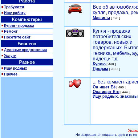
Работа
Все об автомобилях
Требуются
купля, продажа, ре
Ищу работу
Машины
[ 698 ]
Компьютеры
Купля - продажа
Купля - продажа
Ремонт
потребительских
Посетите сайт
товаров, новых и
Бизнесс
подержаных. Быто
Деловые предложения
техника, мебель, ау
Услуги
видео,и т.д.
Разное
Куплю
[ 468 ]
Ищу родных
Продам
[ 3382 ]
Прочее
... без комментарие
Он ищет Её
[ 460 ]
Она ищет Его
[ 444 ]
Ищу родных, знакомы
Уваж
Не разрешается подавать одно и то же