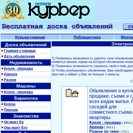
Курьер-главная
Публицистика
Фору
Электрон
Доска объявлений
Главная страница
Дать объявление
1) Появилась возможность удалять свои объявлени
Недвижимость
появится иконка, нажав на которую объявление можн
2) Появилась возможность скрывать свой е-mail, д
Купля - продажа
3) Чтобы опубликовать объявление, Вам необходим
Аренда
простая и займет у Вас не больше 1 минуты.
Разное
С
Машины
Объявления о купл
Купля - продажа
продаже, съеме и с
Барахолка
всех видов жилья. 
Куплю
соседей для
Продам
совместного съема
Знакомства
квартиры.
Он ищет Ее
Купля - продажа
[ 3343 ]
Аренда
Она ищет Его
[ 3413 ]
Разное по теме
[ 773 ]