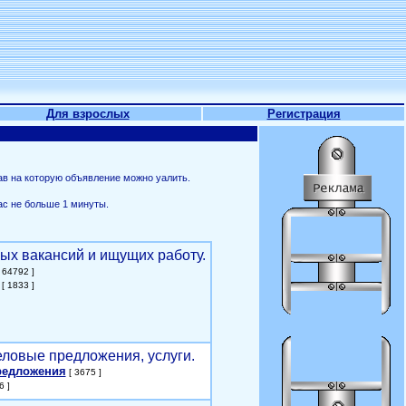
Для взрослых
Регистрация
ав на которую объявление можно уалить.
ас не больше 1 минуты.
ых вакансий и ищущих работу.
 64792 ]
[ 1833 ]
еловые предложения, услуги.
редложения
[ 3675 ]
6 ]