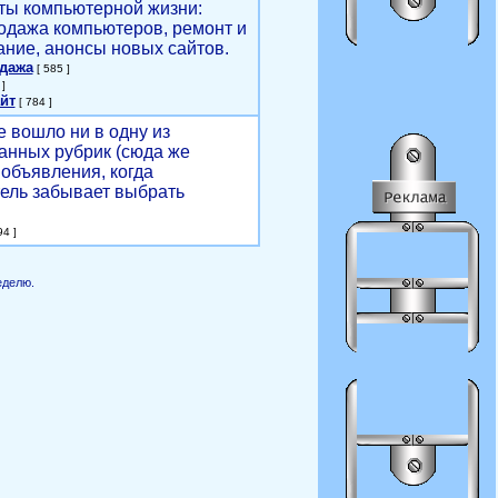
ты компьютерной жизни:
родажа компьютеров, ремонт и
ние, анонсы новых сайтов.
одажа
[ 585 ]
]
йт
[ 784 ]
е вошло ни в одну из
анных рубрик (сюда же
объявления, когда
ель забывает выбрать
4 ]
еделю.