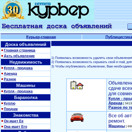
Курьер-главная
Публицистик
Доска объявлений
Главная страница
Дать объявление
1) Появилась возможность удалять свои объявления
Недвижимость
2) Появилась возможность скрывать свой е-mail, д
3) Чтобы опубликовать объявление, Вам необходим
Купля - продажа
Аренда
Разное
Объявлени
Машины
сдаче все
Купля - продажа
для совме
Барахолка
Купля - про
Аренда
Куплю
[ 3413
Разное по т
Продам
Знакомства
Все об авт
ремонт.
Он ищет Ее
Машины
Она ищет Его
[ 698