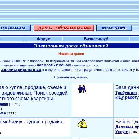
а
Форум
Бизнес-клуб
Электронная доска объявлений
Новости доски
. Если Вы вошли с паролем, то под каждым Вашим объяблением появится иконка, наж
написать письмо
ля этого желающим надо
администратору.
зарегистрироваться
о
и получить пароль. Регистрация очень простая и займет у В
С уважением, Админ.
я о купле, продаже, съеме и
База данн
х видов жилья. Поиск соседей
Требуются
[
Ищу работу
стного съема квартиры.
дажа
[ 3343 ]
 ]
еме
[ 773 ]
омобилях - купля, продажа,
Бизнес: д
Деловые п
Услуги
[ 1066
 ]