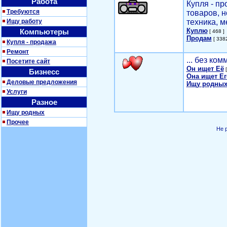
Работа
Купля - п
Требуются
товаров, 
Ищу работу
техника, м
Куплю
Компьютеры
[ 468 ]
Продам
[ 3382
Купля - продажа
Ремонт
... без ко
Посетите сайт
Он ищет Её
[
Бизнесс
Она ищет Ег
Деловые предложения
Ищу родных
Услуги
Разное
Ищу родных
Прочее
Не 