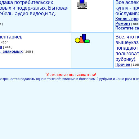
родажа потребительских
Все аспек
новых и подержаных. Бытовая
купля - п
ебель, аудио-видео,и т.д.
обслужива
Купля - пр
Ремонт
 ]
[ 566 
Посетите са
мментариев
Все, что н
вышеуказ
 460 ]
о
[ 444 ]
попадают 
, знакомых
[ 295 ]
пользоват
рубрику).
Прочее
[ 1169
Уважаемые пользователи!
разрешается подавать одно и то же объявление в более чем 2 рубрики и чаще раза в н