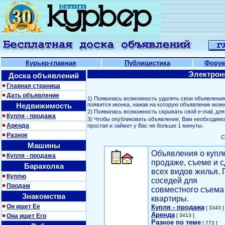
Курьер-главная
Публицистика
Фору
Электрон
Доска объявлений
Главная страница
Дать объявление
1) Появилась возможность удалять свои объявлени
Недвижимость
появится иконка, нажав на которую объявление можн
2) Появилась возможность скрывать свой е-mail, д
Купля - продажа
3) Чтобы опубликовать объявление, Вам необходим
Аренда
простая и займет у Вас не больше 1 минуты.
Разное
С
Машины
Объявления о купл
Купля - продажа
продаже, съеме и с
Барахолка
всех видов жилья. 
Куплю
соседей для
Продам
совместного съема
Знакомства
квартиры.
Он ищет Ее
Купля - продажа
[ 3343 ]
Аренда
Она ищет Его
[ 3413 ]
Разное по теме
[ 773 ]