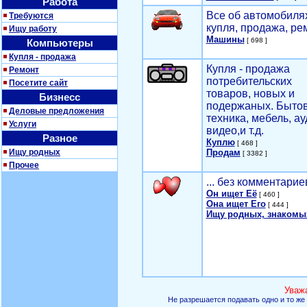
Работа
Все об автомобилях
Требуются
купля, продажа, ре
Ищу работу
Машины
[ 698 ]
Компьютеры
Купля - продажа
Купля - продажа
Ремонт
потребительских
Посетите сайт
товаров, новых и
Бизнесс
подержаных. Быто
Деловые предложения
техника, мебель, ау
Услуги
видео,и т.д.
Разное
Куплю
[ 468 ]
Ищу родных
Продам
[ 3382 ]
Прочее
... без комментарие
Он ищет Её
[ 460 ]
Она ищет Его
[ 444 ]
Ищу родных, знакомы
Уваж
Не разрешается подавать одно и то же