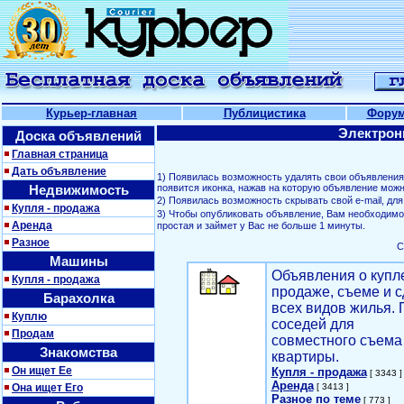
Курьер-главная
Публицистика
Фору
Электрон
Доска объявлений
Главная страница
Дать объявление
1) Появилась возможность удалять свои объявлени
Недвижимость
появится иконка, нажав на которую объявление можн
2) Появилась возможность скрывать свой е-mail, д
Купля - продажа
3) Чтобы опубликовать объявление, Вам необходим
Аренда
простая и займет у Вас не больше 1 минуты.
Разное
С
Машины
Объявления о купл
Купля - продажа
продаже, съеме и с
Барахолка
всех видов жилья. 
Куплю
соседей для
Продам
совместного съема
Знакомства
квартиры.
Он ищет Ее
Купля - продажа
[ 3343 ]
Аренда
Она ищет Его
[ 3413 ]
Разное по теме
[ 773 ]