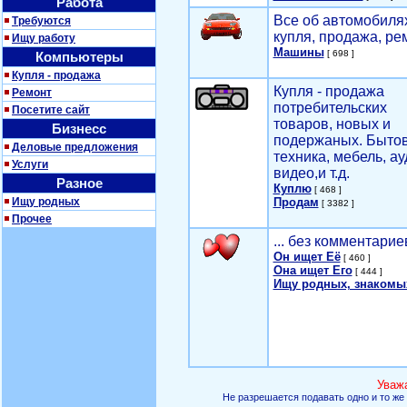
Работа
Все об автомобилях
Требуются
купля, продажа, ре
Ищу работу
Машины
[ 698 ]
Компьютеры
Купля - продажа
Купля - продажа
Ремонт
потребительских
Посетите сайт
товаров, новых и
Бизнесс
подержаных. Быто
Деловые предложения
техника, мебель, ау
Услуги
видео,и т.д.
Разное
Куплю
[ 468 ]
Ищу родных
Продам
[ 3382 ]
Прочее
... без комментарие
Он ищет Её
[ 460 ]
Она ищет Его
[ 444 ]
Ищу родных, знакомы
Уваж
Не разрешается подавать одно и то же