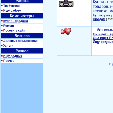
Работа
Купля - п
Требуются
товаров, 
Ищу работу
техника, м
Куплю
Компьютеры
[ 468 ]
Продам
[ 3382
Купля - продажа
Ремонт
... без ко
Посетите сайт
Он ищет Её
[
Бизнесс
Она ищет Ег
Деловые предложения
Ищу родных
Услуги
Разное
Ищу родных
Прочее
Не 