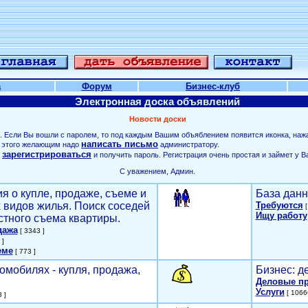
а
Форум
Бизнес-клуб
Электронная доска объявлений
Новости доски
. Если Вы вошли с паролем, то под каждым Вашим объяблением появится иконка, наж
написать письмо
ля этого желающим надо
администратору.
зарегистрироваться
о
и получить пароль. Регистрация очень простая и займет у В
С уважением, Админ.
я о купле, продаже, съеме и
База данн
х видов жилья. Поиск соседей
Требуются
[
Ищу работу
стного съема квартиры.
дажа
[ 3343 ]
 ]
еме
[ 773 ]
омобилях - купля, продажа,
Бизнес: д
Деловые п
Услуги
[ 1066
 ]