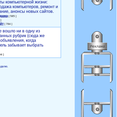
ты компьютерной жизни:
родажа компьютеров, ремонт и
ние, анонсы новых сайтов.
одажа
[ 585 ]
]
йт
[ 784 ]
е вошло ни в одну из
анных рубрик (сюда же
объявления, когда
ель забывает выбрать
4 ]
еделю.