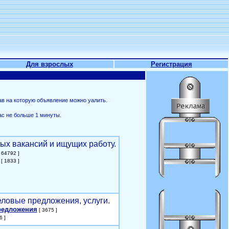
Для взрослых
Регистрация
ав на которую объявление можно уалить.
ас не больше 1 минуты.
ых вакансий и ищущих работу.
 64792 ]
[ 1833 ]
еловые предложения, услуги.
редложения
[ 3675 ]
6 ]