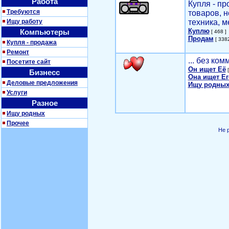
Работа
Купля - п
Требуются
товаров, 
Ищу работу
техника, м
Куплю
Компьютеры
[ 468 ]
Продам
[ 3382
Купля - продажа
Ремонт
... без ко
Посетите сайт
Он ищет Её
[
Бизнесс
Она ищет Ег
Деловые предложения
Ищу родных
Услуги
Разное
Ищу родных
Прочее
Не 