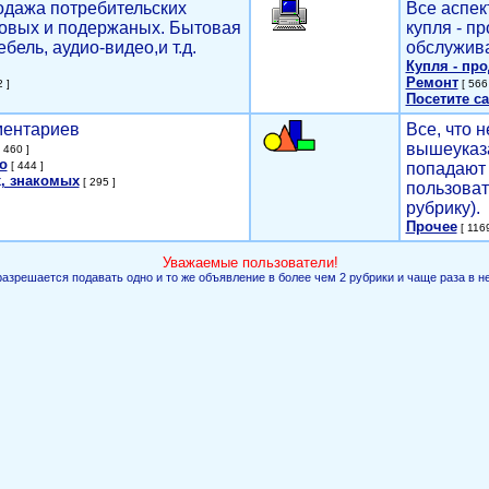
родажа потребительских
Все аспек
новых и подержаных. Бытовая
купля - п
ебель, аудио-видео,и т.д.
обслужива
Купля - пр
Ремонт
 ]
[ 566 
Посетите са
мментариев
Все, что н
вышеуказ
 460 ]
о
[ 444 ]
попадают 
, знакомых
[ 295 ]
пользоват
рубрику).
Прочее
[ 1169
Уважаемые пользователи!
разрешается подавать одно и то же объявление в более чем 2 рубрики и чаще раза в н