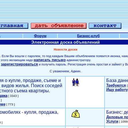
а
Форум
Бизнес-клуб
Электронная доска объявлений
Новости доски
. Если Вы вошли с паролем, то под каждым Вашим объяблением появится иконка, наж
написать письмо
ля этого желающим надо
администратору.
зарегистрироваться
о
и получить пароль. Регистрация очень простая и займет у В
С уважением, Админ.
я о купле, продаже, съеме и
База данн
х видов жилья. Поиск соседей
Требуются
[
Ищу работу
стного съема квартиры.
дажа
[ 3343 ]
 ]
еме
[ 773 ]
омобилях - купля, продажа,
Бизнес: д
Деловые п
Услуги
[ 1066
 ]