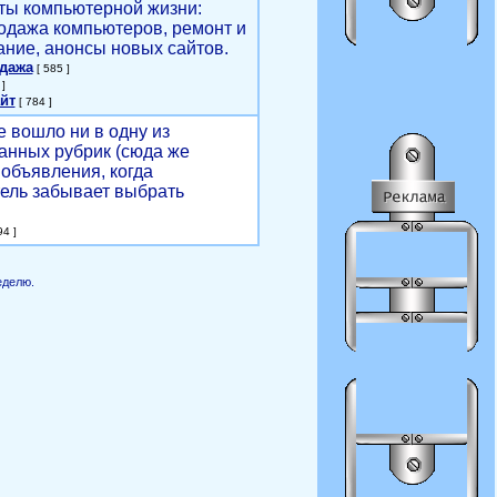
ты компьютерной жизни:
родажа компьютеров, ремонт и
ние, анонсы новых сайтов.
одажа
[ 585 ]
]
йт
[ 784 ]
е вошло ни в одну из
анных рубрик (сюда же
объявления, когда
ель забывает выбрать
4 ]
еделю.