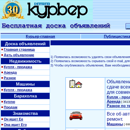
Курьер-главная
Публицистик
Доска объявлений
Главная страница
Дать объявление
1) Появилась возможность удалять свои объявления
Недвижимость
2) Появилась возможность скрывать свой е-mail, д
3) Чтобы опубликовать объявление, Вам необходим
Купля - продажа
Аренда
Разное
Объявлени
Машины
сдаче все
Купля - продажа
для совме
Барахолка
Купля - про
Аренда
Куплю
[ 3413
Разное по т
Продам
Знакомства
Все об авт
ремонт.
Он ищет Ее
Машины
Она ищет Его
[ 698