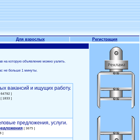
Для взрослых
Регистрация
ав на которую объявление можно уалить.
ас не больше 1 минуты.
ых вакансий и ищущих работу.
 64792 ]
[ 1833 ]
еловые предложения, услуги.
редложения
[ 3675 ]
6 ]