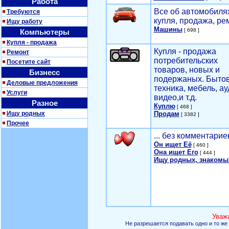
Работа
Все об автомобилях
Требуются
купля, продажа, ре
Ищу работу
Машины
[ 698 ]
Компьютеры
Купля - продажа
Купля - продажа
Ремонт
потребительских
Посетите сайт
товаров, новых и
Бизнесс
подержаных. Быто
Деловые предложения
техника, мебель, ау
Услуги
видео,и т.д.
Разное
Куплю
[ 468 ]
Ищу родных
Продам
[ 3382 ]
Прочее
... без комментарие
Он ищет Её
[ 460 ]
Она ищет Его
[ 444 ]
Ищу родных, знакомы
Уваж
Не разрешается подавать одно и то же