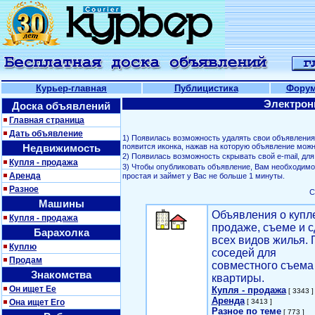
Курьер-главная
Публицистика
Фору
Электрон
Доска объявлений
Главная страница
Дать объявление
1) Появилась возможность удалять свои объявлени
Недвижимость
появится иконка, нажав на которую объявление можн
2) Появилась возможность скрывать свой е-mail, д
Купля - продажа
3) Чтобы опубликовать объявление, Вам необходим
Аренда
простая и займет у Вас не больше 1 минуты.
Разное
С
Машины
Объявления о купл
Купля - продажа
продаже, съеме и с
Барахолка
всех видов жилья. 
Куплю
соседей для
Продам
совместного съема
Знакомства
квартиры.
Он ищет Ее
Купля - продажа
[ 3343 ]
Аренда
Она ищет Его
[ 3413 ]
Разное по теме
[ 773 ]