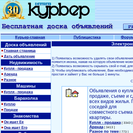
Курьер-главная
Публицистика
Фору
Электрон
Доска объявлений
Главная страница
Дать объявление
1) Появилась возможность удалять свои объявлени
Недвижимость
появится иконка, нажав на которую объявление можн
2) Появилась возможность скрывать свой е-mail, д
Купля - продажа
3) Чтобы опубликовать объявление, Вам необходим
Аренда
простая и займет у Вас не больше 1 минуты.
Разное
С
Машины
Объявления о купл
Купля - продажа
продаже, съеме и с
Барахолка
всех видов жилья. 
Куплю
соседей для
Продам
совместного съема
Знакомства
квартиры.
Он ищет Ее
Купля - продажа
[ 3343 ]
Аренда
Она ищет Его
[ 3413 ]
Разное по теме
[ 773 ]