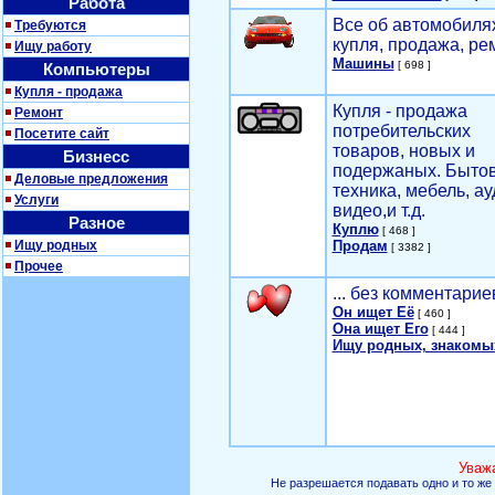
Работа
Все об автомобилях
Требуются
купля, продажа, ре
Ищу работу
Машины
[ 698 ]
Компьютеры
Купля - продажа
Купля - продажа
Ремонт
потребительских
Посетите сайт
товаров, новых и
Бизнесс
подержаных. Быто
Деловые предложения
техника, мебель, ау
Услуги
видео,и т.д.
Разное
Куплю
[ 468 ]
Ищу родных
Продам
[ 3382 ]
Прочее
... без комментарие
Он ищет Её
[ 460 ]
Она ищет Его
[ 444 ]
Ищу родных, знакомы
Уваж
Не разрешается подавать одно и то же