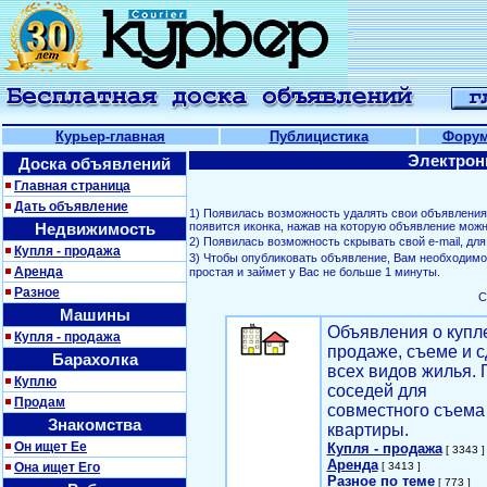
Курьер-главная
Публицистика
Фору
Электрон
Доска объявлений
Главная страница
Дать объявление
1) Появилась возможность удалять свои объявлени
Недвижимость
появится иконка, нажав на которую объявление можн
2) Появилась возможность скрывать свой е-mail, д
Купля - продажа
3) Чтобы опубликовать объявление, Вам необходим
Аренда
простая и займет у Вас не больше 1 минуты.
Разное
С
Машины
Объявления о купл
Купля - продажа
продаже, съеме и с
Барахолка
всех видов жилья. 
Куплю
соседей для
Продам
совместного съема
Знакомства
квартиры.
Он ищет Ее
Купля - продажа
[ 3343 ]
Аренда
Она ищет Его
[ 3413 ]
Разное по теме
[ 773 ]