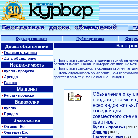
Курьер-главная
Публицистика
Фору
Электрон
Доска объявлений
Главная страница
Дать объявление
1) Появилась возможность удалять свои объявлени
Недвижимость
появится иконка, нажав на которую объявление можн
2) Появилась возможность скрывать свой е-mail, д
Купля - продажа
3) Чтобы опубликовать объявление, Вам необходим
Аренда
простая и займет у Вас не больше 1 минуты.
Разное
С
Машины
Объявления о купл
Купля - продажа
продаже, съеме и с
Барахолка
всех видов жилья. 
Куплю
соседей для
Продам
совместного съема
Знакомства
квартиры.
Он ищет Ее
Купля - продажа
[ 3343 ]
Аренда
Она ищет Его
[ 3413 ]
Разное по теме
[ 773 ]