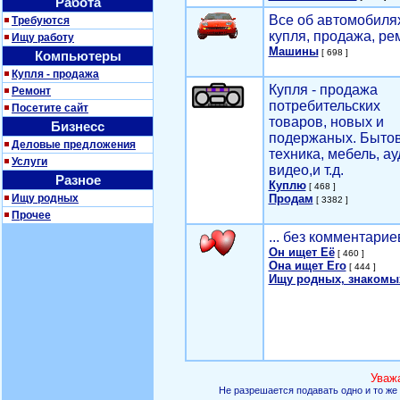
Работа
Все об автомобилях
Требуются
купля, продажа, ре
Ищу работу
Машины
[ 698 ]
Компьютеры
Купля - продажа
Купля - продажа
Ремонт
потребительских
Посетите сайт
товаров, новых и
Бизнесс
подержаных. Быто
Деловые предложения
техника, мебель, ау
Услуги
видео,и т.д.
Разное
Куплю
[ 468 ]
Ищу родных
Продам
[ 3382 ]
Прочее
... без комментарие
Он ищет Её
[ 460 ]
Она ищет Его
[ 444 ]
Ищу родных, знакомы
Уваж
Не разрешается подавать одно и то же