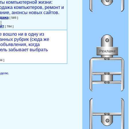
ты компьютерной жизни:
родажа компьютеров, ремонт и
ние, анонсы новых сайтов.
одажа
[ 585 ]
]
йт
[ 784 ]
е вошло ни в одну из
анных рубрик (сюда же
объявления, когда
ель забывает выбрать
4 ]
еделю.