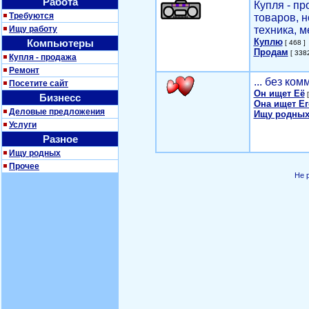
Работа
Купля - п
Требуются
товаров, 
Ищу работу
техника, м
Куплю
Компьютеры
[ 468 ]
Продам
[ 3382
Купля - продажа
Ремонт
... без ко
Посетите сайт
Он ищет Её
[
Бизнесс
Она ищет Ег
Деловые предложения
Ищу родных
Услуги
Разное
Ищу родных
Прочее
Не 