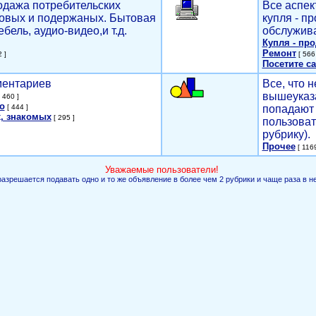
родажа потребительских
Все аспек
новых и подержаных. Бытовая
купля - п
ебель, аудио-видео,и т.д.
обслужива
Купля - пр
Ремонт
 ]
[ 566 
Посетите са
мментариев
Все, что н
вышеуказ
 460 ]
о
[ 444 ]
попадают 
, знакомых
[ 295 ]
пользоват
рубрику).
Прочее
[ 1169
Уважаемые пользователи!
разрешается подавать одно и то же объявление в более чем 2 рубрики и чаще раза в н