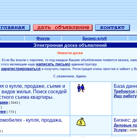
а
Форум
Бизнес-клуб
Электронная доска объявлений
Новости доски
. Если Вы вошли с паролем, то под каждым Вашим объяблением появится иконка, наж
написать письмо
ля этого желающим надо
администратору.
зарегистрироваться
о
и получить пароль. Регистрация очень простая и займет у В
С уважением, Админ.
я о купле, продаже, съеме и
База данн
х видов жилья. Поиск соседей
Требуются
[
Ищу работу
стного съема квартиры.
дажа
[ 3343 ]
 ]
еме
[ 773 ]
омобилях - купля, продажа,
Бизнес: д
Деловые п
Услуги
[ 1066
 ]