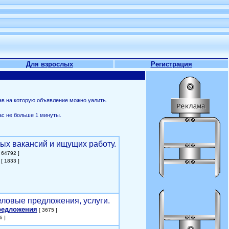
Для взрослых
Регистрация
ав на которую объявление можно уалить.
ас не больше 1 минуты.
ых вакансий и ищущих работу.
 64792 ]
[ 1833 ]
еловые предложения, услуги.
редложения
[ 3675 ]
6 ]