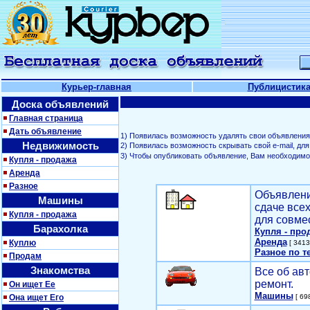
Курьер-главная
Публицистик
Доска объявлений
Главная страница
Дать объявление
1) Появилась возможность удалять свои объявления
Недвижимость
2) Появилась возможность скрывать свой е-mail, д
3) Чтобы опубликовать объявление, Вам необходим
Купля - продажа
Аренда
Разное
Объявлени
Машины
сдаче все
Купля - продажа
для совме
Барахолка
Купля - про
Аренда
Куплю
[ 3413
Разное по т
Продам
Знакомства
Все об авт
ремонт.
Он ищет Ее
Машины
Она ищет Его
[ 698