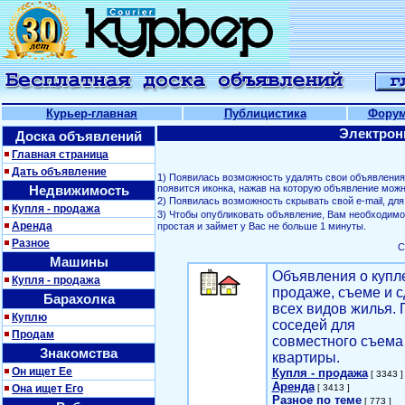
Курьер-главная
Публицистика
Фору
Электрон
Доска объявлений
Главная страница
Дать объявление
1) Появилась возможность удалять свои объявлени
Недвижимость
появится иконка, нажав на которую объявление можн
2) Появилась возможность скрывать свой е-mail, д
Купля - продажа
3) Чтобы опубликовать объявление, Вам необходим
Аренда
простая и займет у Вас не больше 1 минуты.
Разное
С
Машины
Объявления о купл
Купля - продажа
продаже, съеме и с
Барахолка
всех видов жилья. 
Куплю
соседей для
Продам
совместного съема
Знакомства
квартиры.
Он ищет Ее
Купля - продажа
[ 3343 ]
Аренда
Она ищет Его
[ 3413 ]
Разное по теме
[ 773 ]