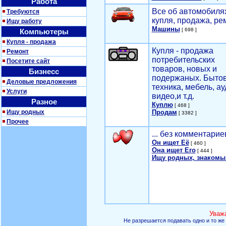
Работа
Все об автомобилях
Требуются
купля, продажа, ре
Ищу работу
Машины
[ 698 ]
Компьютеры
Купля - продажа
Купля - продажа
Ремонт
потребительских
Посетите сайт
товаров, новых и
Бизнесс
подержаных. Быто
Деловые предложения
техника, мебель, ау
Услуги
видео,и т.д.
Разное
Куплю
[ 468 ]
Ищу родных
Продам
[ 3382 ]
Прочее
... без комментарие
Он ищет Её
[ 460 ]
Она ищет Его
[ 444 ]
Ищу родных, знакомы
Уваж
Не разрешается подавать одно и то же