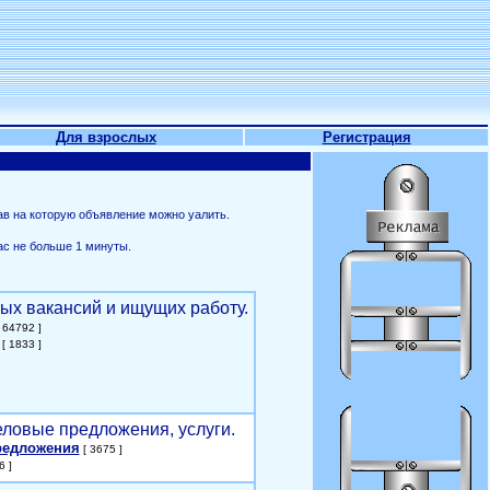
Для взрослых
Регистрация
ав на которую объявление можно уалить.
ас не больше 1 минуты.
ых вакансий и ищущих работу.
 64792 ]
[ 1833 ]
еловые предложения, услуги.
редложения
[ 3675 ]
6 ]