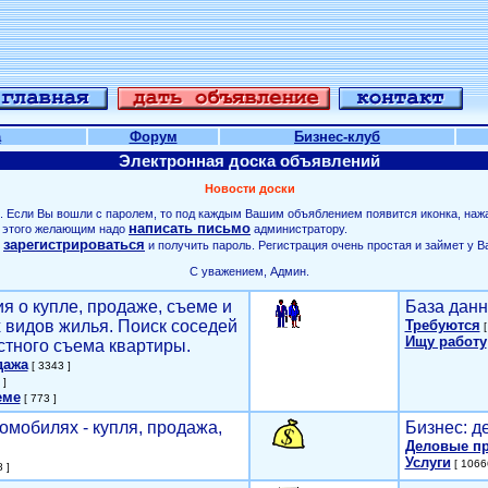
а
Форум
Бизнес-клуб
Электронная доска объявлений
Новости доски
. Если Вы вошли с паролем, то под каждым Вашим объяблением появится иконка, наж
написать письмо
ля этого желающим надо
администратору.
зарегистрироваться
о
и получить пароль. Регистрация очень простая и займет у В
С уважением, Админ.
я о купле, продаже, съеме и
База данн
х видов жилья. Поиск соседей
Требуются
[
Ищу работу
стного съема квартиры.
дажа
[ 3343 ]
 ]
еме
[ 773 ]
омобилях - купля, продажа,
Бизнес: д
Деловые п
Услуги
[ 1066
 ]