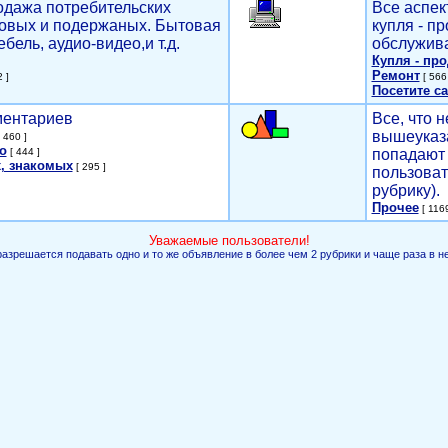
родажа потребительских
Все аспек
новых и подержаных. Бытовая
купля - п
ебель, аудио-видео,и т.д.
обслужива
Купля - пр
Ремонт
 ]
[ 566 
Посетите са
мментариев
Все, что н
вышеуказ
 460 ]
о
[ 444 ]
попадают 
, знакомых
[ 295 ]
пользоват
рубрику).
Прочее
[ 1169
Уважаемые пользователи!
разрешается подавать одно и то же объявление в более чем 2 рубрики и чаще раза в н