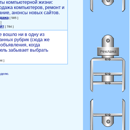
ты компьютерной жизни:
родажа компьютеров, ремонт и
ние, анонсы новых сайтов.
одажа
[ 585 ]
]
йт
[ 784 ]
е вошло ни в одну из
анных рубрик (сюда же
объявления, когда
ель забывает выбрать
4 ]
еделю.