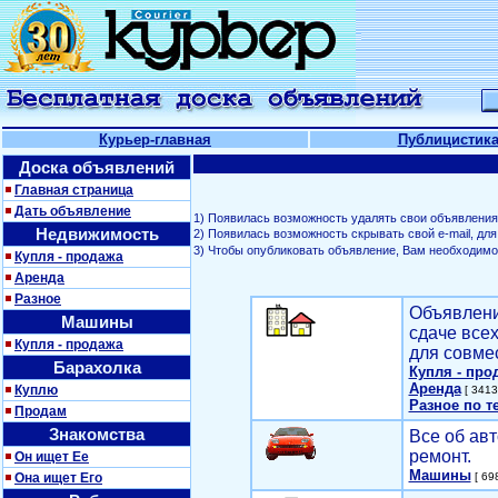
Курьер-главная
Публицистик
Доска объявлений
Главная страница
Дать объявление
1) Появилась возможность удалять свои объявления
Недвижимость
2) Появилась возможность скрывать свой е-mail, д
3) Чтобы опубликовать объявление, Вам необходим
Купля - продажа
Аренда
Разное
Объявлени
Машины
сдаче все
Купля - продажа
для совме
Барахолка
Купля - про
Аренда
Куплю
[ 3413
Разное по т
Продам
Знакомства
Все об авт
ремонт.
Он ищет Ее
Машины
Она ищет Его
[ 698