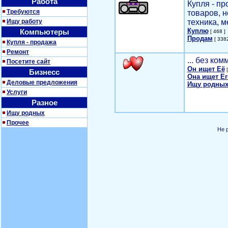
Работа
Купля - п
Требуются
товаров, 
Ищу работу
техника, м
Куплю
Компьютеры
[ 468 ]
Продам
[ 3382
Купля - продажа
Ремонт
... без ко
Посетите сайт
Он ищет Её
[
Бизнесс
Она ищет Ег
Деловые предложения
Ищу родных
Услуги
Разное
Ищу родных
Прочее
Не 