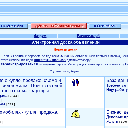
а
Форум
Бизнес-клуб
Электронная доска объявлений
Новости доски
. Если Вы вошли с паролем, то под каждым Вашим объяблением появится иконка, наж
написать письмо
ля этого желающим надо
администратору.
зарегистрироваться
о
и получить пароль. Регистрация очень простая и займет у В
С уважением, Админ.
я о купле, продаже, съеме и
База данн
х видов жилья. Поиск соседей
Требуются
[
Ищу работу
стного съема квартиры.
дажа
[ 3343 ]
 ]
еме
[ 773 ]
омобилях - купля, продажа,
Бизнес: д
Деловые п
Услуги
[ 1066
 ]