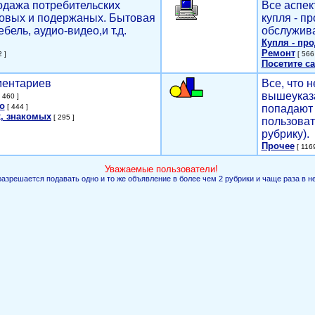
родажа потребительских
Все аспек
новых и подержаных. Бытовая
купля - п
ебель, аудио-видео,и т.д.
обслужива
Купля - пр
Ремонт
 ]
[ 566 
Посетите са
мментариев
Все, что н
вышеуказ
 460 ]
о
[ 444 ]
попадают 
, знакомых
[ 295 ]
пользоват
рубрику).
Прочее
[ 1169
Уважаемые пользователи!
разрешается подавать одно и то же объявление в более чем 2 рубрики и чаще раза в н