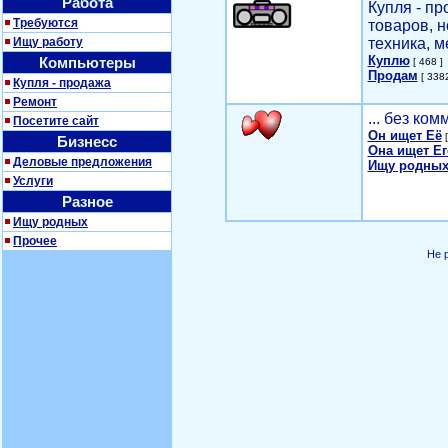
Работа
Купля - п
Требуются
товаров, 
Ищу работу
техника, м
Куплю
Компьютеры
[ 468 ]
Продам
[ 3382
Купля - продажа
Ремонт
... без ко
Посетите сайт
Он ищет Её
[
Бизнесс
Она ищет Ег
Деловые предложения
Ищу родных
Услуги
Разное
Ищу родных
Прочее
Не 