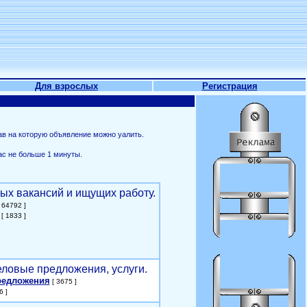
Для взрослых
Регистрация
ав на которую объявление можно уалить.
ас не больше 1 минуты.
ых вакансий и ищущих работу.
 64792 ]
[ 1833 ]
еловые предложения, услуги.
редложения
[ 3675 ]
6 ]