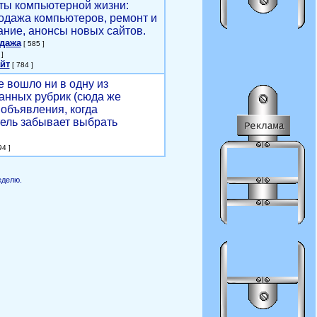
ты компьютерной жизни:
родажа компьютеров, ремонт и
ние, анонсы новых сайтов.
одажа
[ 585 ]
]
йт
[ 784 ]
е вошло ни в одну из
анных рубрик (сюда же
объявления, когда
ель забывает выбрать
4 ]
еделю.