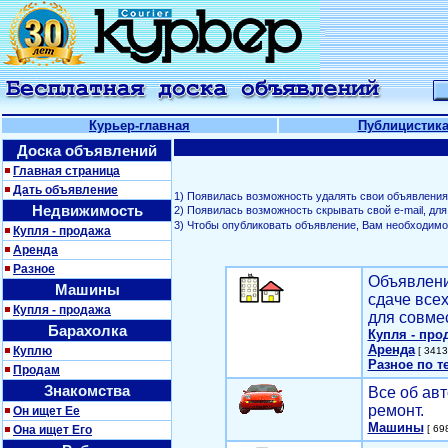
Курьер-главная
Публицистик
Доска объявлений
Главная страница
Дать объявление
1) Появилась возможность удалять свои объявления
Недвижимость
2) Появилась возможность скрывать свой е-mail, д
3) Чтобы опубликовать объявление, Вам необходим
Купля - продажа
Аренда
Разное
Объявлени
Машины
сдаче все
Купля - продажа
для совме
Барахолка
Купля - про
Аренда
Куплю
[ 3413
Разное по т
Продам
Знакомства
Все об авт
ремонт.
Он ищет Ее
Машины
Она ищет Его
[ 698