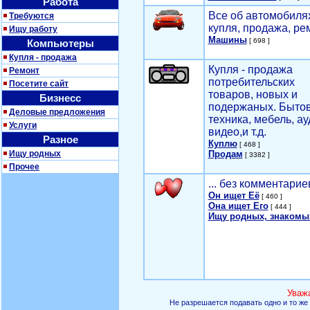
Работа
Все об автомобилях
Требуются
купля, продажа, ре
Ищу работу
Машины
[ 698 ]
Компьютеры
Купля - продажа
Купля - продажа
Ремонт
потребительских
Посетите сайт
товаров, новых и
Бизнесс
подержаных. Быто
Деловые предложения
техника, мебель, ау
Услуги
видео,и т.д.
Разное
Куплю
[ 468 ]
Ищу родных
Продам
[ 3382 ]
Прочее
... без комментарие
Он ищет Её
[ 460 ]
Она ищет Его
[ 444 ]
Ищу родных, знакомы
Уваж
Не разрешается подавать одно и то же