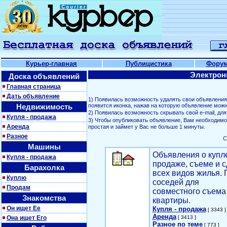
Курьер-главная
Публицистика
Фору
Электрон
Доска объявлений
Главная страница
Дать объявление
1) Появилась возможность удалять свои объявлени
Недвижимость
появится иконка, нажав на которую объявление можн
2) Появилась возможность скрывать свой е-mail, д
Купля - продажа
3) Чтобы опубликовать объявление, Вам необходим
Аренда
простая и займет у Вас не больше 1 минуты.
Разное
С
Машины
Объявления о купл
Купля - продажа
продаже, съеме и с
Барахолка
всех видов жилья. 
Куплю
соседей для
Продам
совместного съема
Знакомства
квартиры.
Он ищет Ее
Купля - продажа
[ 3343 ]
Аренда
Она ищет Его
[ 3413 ]
Разное по теме
[ 773 ]