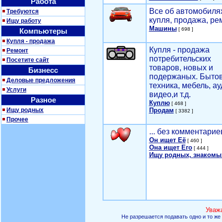
Работа
Все об автомобилях
Требуются
купля, продажа, ре
Ищу работу
Машины
[ 698 ]
Компьютеры
Купля - продажа
Купля - продажа
Ремонт
потребительских
Посетите сайт
товаров, новых и
Бизнесс
подержаных. Быто
Деловые предложения
техника, мебель, ау
Услуги
видео,и т.д.
Разное
Куплю
[ 468 ]
Ищу родных
Продам
[ 3382 ]
Прочее
... без комментарие
Он ищет Её
[ 460 ]
Она ищет Его
[ 444 ]
Ищу родных, знакомы
Уваж
Не разрешается подавать одно и то же