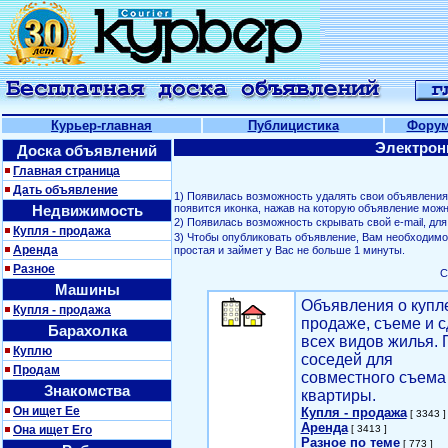
Курьер-главная
Публицистика
Фору
Электрон
Доска объявлений
Главная страница
Дать объявление
1) Появилась возможность удалять свои объявлени
Недвижимость
появится иконка, нажав на которую объявление можн
2) Появилась возможность скрывать свой е-mail, д
Купля - продажа
3) Чтобы опубликовать объявление, Вам необходим
Аренда
простая и займет у Вас не больше 1 минуты.
Разное
С
Машины
Объявления о купл
Купля - продажа
продаже, съеме и с
Барахолка
всех видов жилья. 
Куплю
соседей для
Продам
совместного съема
Знакомства
квартиры.
Он ищет Ее
Купля - продажа
[ 3343 ]
Аренда
Она ищет Его
[ 3413 ]
Разное по теме
[ 773 ]