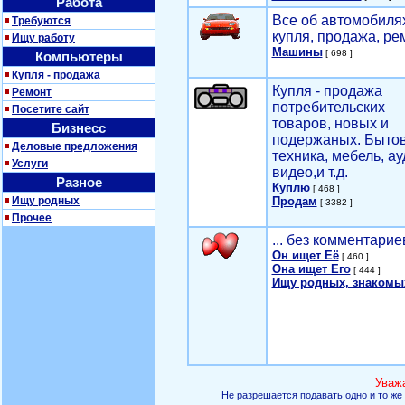
Работа
Все об автомобилях
Требуются
купля, продажа, ре
Ищу работу
Машины
[ 698 ]
Компьютеры
Купля - продажа
Купля - продажа
Ремонт
потребительских
Посетите сайт
товаров, новых и
Бизнесс
подержаных. Быто
Деловые предложения
техника, мебель, ау
Услуги
видео,и т.д.
Разное
Куплю
[ 468 ]
Ищу родных
Продам
[ 3382 ]
Прочее
... без комментарие
Он ищет Её
[ 460 ]
Она ищет Его
[ 444 ]
Ищу родных, знакомы
Уваж
Не разрешается подавать одно и то же