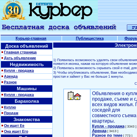
Курьер-главная
Публицистика
Фору
Электрон
Доска объявлений
Главная страница
Дать объявление
1) Появилась возможность удалять свои объявлени
Недвижимость
появится иконка, нажав на которую объявление можн
2) Появилась возможность скрывать свой е-mail, д
Купля - продажа
3) Чтобы опубликовать объявление, Вам необходим
Аренда
простая и займет у Вас не больше 1 минуты.
Разное
С
Машины
Объявления о купл
Купля - продажа
продаже, съеме и с
Барахолка
всех видов жилья. 
Куплю
соседей для
Продам
совместного съема
Знакомства
квартиры.
Он ищет Ее
Купля - продажа
[ 3343 ]
Аренда
Она ищет Его
[ 3413 ]
Разное по теме
[ 773 ]