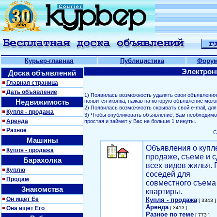
Курьер-главная
Публицистика
Фору
Электрон
Доска объявлений
Главная страница
Дать объявление
1) Появилась возможность удалять свои объявлени
Недвижимость
появится иконка, нажав на которую объявление можн
2) Появилась возможность скрывать свой е-mail, д
Купля - продажа
3) Чтобы опубликовать объявление, Вам необходим
Аренда
простая и займет у Вас не больше 1 минуты.
Разное
С
Машины
Объявления о купл
Купля - продажа
продаже, съеме и с
Барахолка
всех видов жилья. 
Куплю
соседей для
Продам
совместного съема
Знакомства
квартиры.
Он ищет Ее
Купля - продажа
[ 3343 ]
Аренда
Она ищет Его
[ 3413 ]
Разное по теме
[ 773 ]