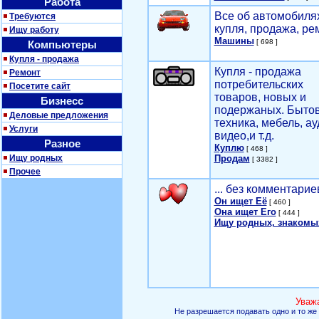
Работа
Все об автомобилях
Требуются
купля, продажа, ре
Ищу работу
Машины
[ 698 ]
Компьютеры
Купля - продажа
Купля - продажа
Ремонт
потребительских
Посетите сайт
товаров, новых и
Бизнесс
подержаных. Быто
Деловые предложения
техника, мебель, ау
Услуги
видео,и т.д.
Разное
Куплю
[ 468 ]
Ищу родных
Продам
[ 3382 ]
Прочее
... без комментарие
Он ищет Её
[ 460 ]
Она ищет Его
[ 444 ]
Ищу родных, знакомы
Уваж
Не разрешается подавать одно и то же