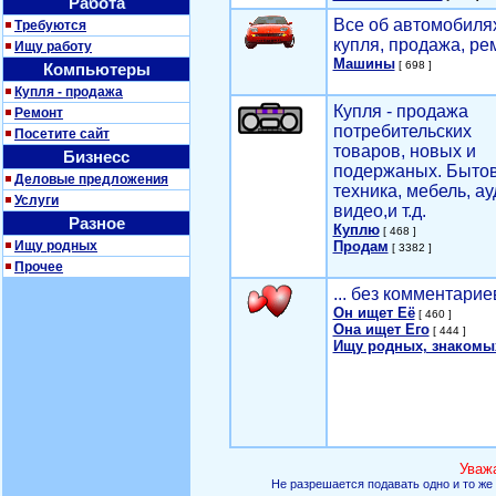
Работа
Все об автомобилях
Требуются
купля, продажа, ре
Ищу работу
Машины
[ 698 ]
Компьютеры
Купля - продажа
Купля - продажа
Ремонт
потребительских
Посетите сайт
товаров, новых и
Бизнесс
подержаных. Быто
Деловые предложения
техника, мебель, ау
Услуги
видео,и т.д.
Разное
Куплю
[ 468 ]
Ищу родных
Продам
[ 3382 ]
Прочее
... без комментарие
Он ищет Её
[ 460 ]
Она ищет Его
[ 444 ]
Ищу родных, знакомы
Уваж
Не разрешается подавать одно и то же