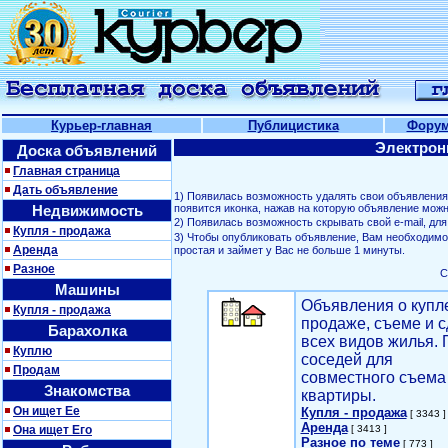
Курьер-главная
Публицистика
Фору
Электрон
Доска объявлений
Главная страница
Дать объявление
1) Появилась возможность удалять свои объявлени
Недвижимость
появится иконка, нажав на которую объявление можн
2) Появилась возможность скрывать свой е-mail, д
Купля - продажа
3) Чтобы опубликовать объявление, Вам необходим
Аренда
простая и займет у Вас не больше 1 минуты.
Разное
С
Машины
Объявления о купл
Купля - продажа
продаже, съеме и с
Барахолка
всех видов жилья. 
Куплю
соседей для
Продам
совместного съема
Знакомства
квартиры.
Он ищет Ее
Купля - продажа
[ 3343 ]
Аренда
Она ищет Его
[ 3413 ]
Разное по теме
[ 773 ]