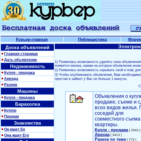
Курьер-главная
Публицистика
Фору
Электрон
Доска объявлений
Главная страница
Дать объявление
1) Появилась возможность удалять свои объявлени
Недвижимость
появится иконка, нажав на которую объявление можн
2) Появилась возможность скрывать свой е-mail, д
Купля - продажа
3) Чтобы опубликовать объявление, Вам необходим
Аренда
простая и займет у Вас не больше 1 минуты.
Разное
С
Машины
Объявления о купл
Купля - продажа
продаже, съеме и с
Барахолка
всех видов жилья. 
Куплю
соседей для
Продам
совместного съема
Знакомства
квартиры.
Он ищет Ее
Купля - продажа
[ 3343 ]
Аренда
Она ищет Его
[ 3413 ]
Разное по теме
[ 773 ]