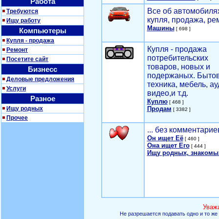
Работа
Все об автомобилях
Требуются
купля, продажа, ре
Ищу работу
Машины
[ 698 ]
Компьютеры
Купля - продажа
Купля - продажа
Ремонт
потребительских
Посетите сайт
товаров, новых и
Бизнесс
подержаных. Быто
Деловые предложения
техника, мебель, ау
Услуги
видео,и т.д.
Разное
Куплю
[ 468 ]
Ищу родных
Продам
[ 3382 ]
Прочее
... без комментарие
Он ищет Её
[ 460 ]
Она ищет Его
[ 444 ]
Ищу родных, знакомы
Уваж
Не разрешается подавать одно и то же