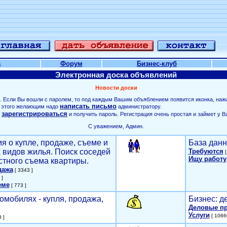
а
Форум
Бизнес-клуб
Электронная доска объявлений
Новости доски
. Если Вы вошли с паролем, то под каждым Вашим объяблением появится иконка, наж
написать письмо
ля этого желающим надо
администратору.
зарегистрироваться
о
и получить пароль. Регистрация очень простая и займет у В
С уважением, Админ.
я о купле, продаже, съеме и
База данн
х видов жилья. Поиск соседей
Требуются
[
Ищу работу
стного съема квартиры.
дажа
[ 3343 ]
 ]
еме
[ 773 ]
омобилях - купля, продажа,
Бизнес: д
Деловые п
Услуги
[ 1066
 ]