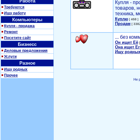
Работа
Купля - п
Требуются
товаров, 
Ищу работу
техника, м
Куплю
Компьютеры
[ 468 ]
Продам
[ 3382
Купля - продажа
Ремонт
... без ко
Посетите сайт
Он ищет Её
[
Бизнесс
Она ищет Ег
Деловые предложения
Ищу родных
Услуги
Разное
Ищу родных
Прочее
Не 