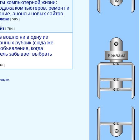
ты компьютерной жизни:
родажа компьютеров, ремонт и
ние, анонсы новых сайтов.
одажа
[ 585 ]
]
йт
[ 784 ]
е вошло ни в одну из
анных рубрик (сюда же
объявления, когда
ель забывает выбрать
4 ]
еделю.