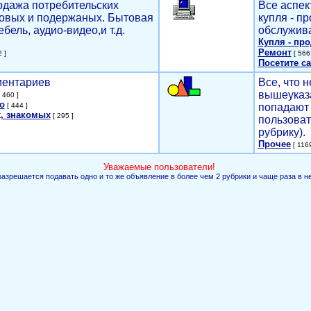
родажа потребительских
Все аспек
новых и подержаных. Бытовая
купля - п
ебель, аудио-видео,и т.д.
обслужива
Купля - пр
Ремонт
 ]
[ 566 
Посетите са
мментариев
Все, что н
вышеуказ
 460 ]
о
[ 444 ]
попадают 
, знакомых
[ 295 ]
пользоват
рубрику).
Прочее
[ 1169
Уважаемые пользователи!
разрешается подавать одно и то же объявление в более чем 2 рубрики и чаще раза в н