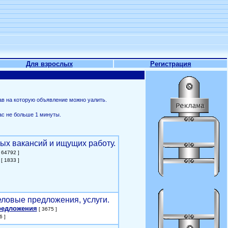
Для взрослых
Регистрация
ав на которую объявление можно уалить.
ас не больше 1 минуты.
ых вакансий и ищущих работу.
 64792 ]
[ 1833 ]
еловые предложения, услуги.
редложения
[ 3675 ]
6 ]